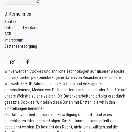
Unternehmen
Kontakt
Datenschutzerklärung
AGB
Impressum
Batterieentsorgung
Wir verwenden Cookies und ähnliche Technologien auf unserer Website
und verarbeiten personenbezogene Daten von Besucher:innen unserer
Webseite (z.B. IP-Adresse), um z.B. Inhalte und Anzeigen zu
Kontakt
Vertrag widerrufen
personalisieren, Medien von Drittanbietern einzubinden oder Zugriffe auf
unsere Website zu analysieren. Die Datenverarbeitung erfolgt erst durch
Newsletter eintragen
gesetzte Cookies. Wir teilen diese Daten mit Dritten, die wir in den
Einstellungen benennen.
Melde Dich an um alle Vorteile zu genießen. Plus 10 EUR Gutschein für
Die Datenverarbeitung kann mit Einwilligung oder aufgrund eines
die Newsletteranmeldung, einlösbar ab 75 EUR Warenwert!
berechtigten Interesses erfolgen. Die Zustimmung kann erteilt oder
Newsletter
E-MAIL **
abgelehnt werden. Es besteht das Recht, nicht einzuwilligen und die
Honig