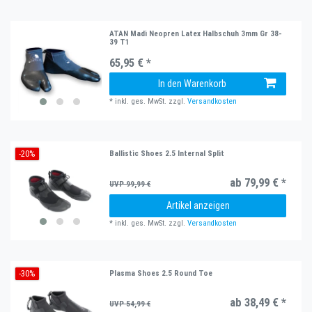
ATAN Madi Neopren Latex Halbschuh 3mm Gr 38-
39 T1
65,95 € *
In den Warenkorb
*
inkl. ges. MwSt.
zzgl.
Versandkosten
-20%
Ballistic Shoes 2.5 Internal Split
ab 79,99 € *
UVP 99,99 €
Artikel anzeigen
*
inkl. ges. MwSt.
zzgl.
Versandkosten
-30%
Plasma Shoes 2.5 Round Toe
ab 38,49 € *
UVP 54,99 €