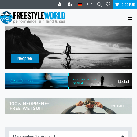
EUR
0,00 EUR
☰
Neopren