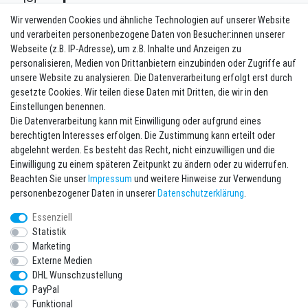
Wir verwenden Cookies und ähnliche Technologien auf unserer Website
und verarbeiten personenbezogene Daten von Besucher:innen unserer
Webseite (z.B. IP-Adresse), um z.B. Inhalte und Anzeigen zu
Kontakt
Vertrag widerrufen
personalisieren, Medien von Drittanbietern einzubinden oder Zugriffe auf
unsere Website zu analysieren. Die Datenverarbeitung erfolgt erst durch
Newsletter eintragen
gesetzte Cookies. Wir teilen diese Daten mit Dritten, die wir in den
Einstellungen benennen.
Melde Dich an um alle Vorteile zu genießen. Plus 10 EUR Gutschein für
Die Datenverarbeitung kann mit Einwilligung oder aufgrund eines
die Newsletteranmeldung, einlösbar ab 75 EUR Warenwert!
berechtigten Interesses erfolgen. Die Zustimmung kann erteilt oder
Newsletter
E-MAIL **
abgelehnt werden. Es besteht das Recht, nicht einzuwilligen und die
Honig
Einwilligung zu einem späteren Zeitpunkt zu ändern oder zu widerrufen.
Beachten Sie unser
Impressum
und weitere Hinweise zur Verwendung
Hiermit bestätige ich, dass ich die
Daten­schutz­erklärung
gelesen habe. Meine
personenbezogener Daten in unserer
Daten­schutz­erklärung
.
Einwilligung kann ich jederzeit widerrufen.**
Essenziell
Abonnieren
Statistik
Marketing
** Hierbei handelt es sich um ein Pflichtfeld.
Externe Medien
DHL Wunschzustellung
* Pflichtfeld
PayPal
Ich möchte den Newsletter abonnieren. Bitte senden Sie mir entsprechend
Ihrer
Daten­schutz­erklärung
regelmäßig und jederzeit widerruflich
Funktional
Informationen zu folgendem Produktsortiment per E-Mail zu: Sportartikel und