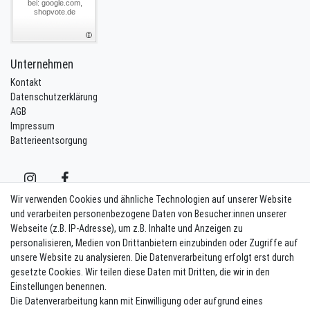
bei: google.com,
shopvote.de
Unternehmen
Kontakt
Datenschutzerklärung
AGB
Impressum
Batterieentsorgung
Wir verwenden Cookies und ähnliche Technologien auf unserer Website
und verarbeiten personenbezogene Daten von Besucher:innen unserer
Webseite (z.B. IP-Adresse), um z.B. Inhalte und Anzeigen zu
Kontakt
Vertrag widerrufen
personalisieren, Medien von Drittanbietern einzubinden oder Zugriffe auf
unsere Website zu analysieren. Die Datenverarbeitung erfolgt erst durch
Newsletter eintragen
gesetzte Cookies. Wir teilen diese Daten mit Dritten, die wir in den
Einstellungen benennen.
Melde Dich an um alle Vorteile zu genießen. Plus 10 EUR Gutschein für
Die Datenverarbeitung kann mit Einwilligung oder aufgrund eines
die Newsletteranmeldung, einlösbar ab 75 EUR Warenwert!