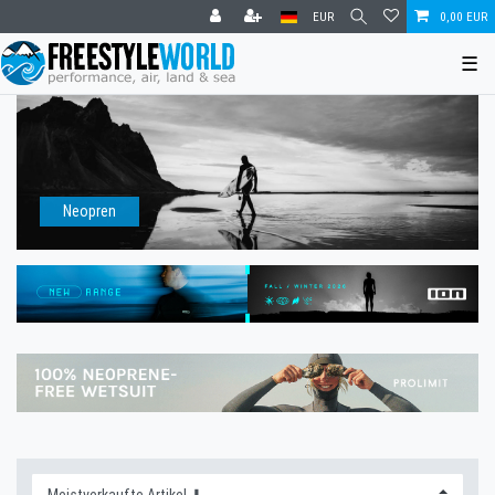
EUR
0,00 EUR
☰
Neopren