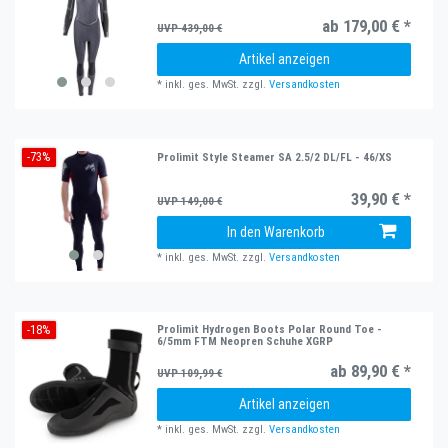
ab 179,00 € *
UVP 439,00 €
Artikel anzeigen
*
inkl. ges. MwSt.
zzgl.
Versandkosten
-73%
Prolimit Style Steamer SA 2.5/2 DL/FL - 46/XS
39,90 € *
UVP 149,00 €
In den Warenkorb
*
inkl. ges. MwSt.
zzgl.
Versandkosten
-18%
Prolimit Hydrogen Boots Polar Round Toe -
6/5mm FTM Neopren Schuhe XGRP
ab 89,90 € *
UVP 109,99 €
Artikel anzeigen
*
inkl. ges. MwSt.
zzgl.
Versandkosten