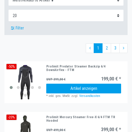
Filter
1
2
3
-50%
Prolimit Predator Steamer Backzip 6/4
DownAirflex - FTM
199,00 € *
UVP 399,00 €
Artikel anzeigen
*
inkl. ges. MwSt.
zzgl.
Versandkosten
-20%
Prolimit Mercury Steamer Free-X 6/4 FTM TR
Hooded
399,00 € *
UVP 499,00 €