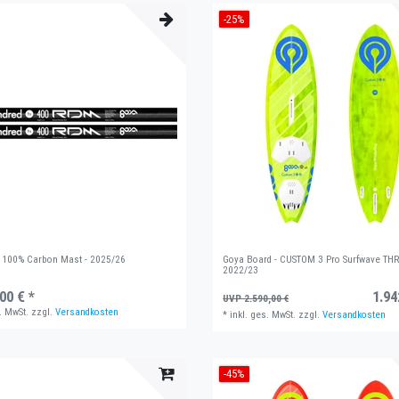
-25%
100% Carbon Mast - 2025/26
Goya Board - CUSTOM 3 Pro Surfwave TH
2022/23
00 € *
1.94
UVP 2.590,00 €
. MwSt.
zzgl.
Versandkosten
*
inkl. ges. MwSt.
zzgl.
Versandkosten
-45%