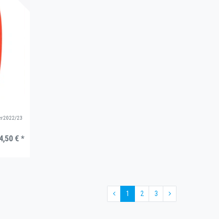
ter2022/23
4,50 € *
1
2
3