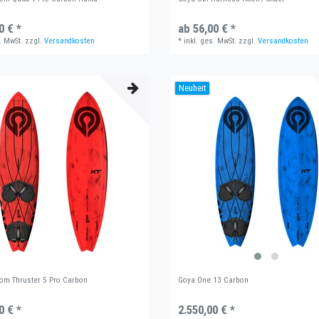
0 € *
ab 56,00 € *
. MwSt.
zzgl.
Versandkosten
*
inkl. ges. MwSt.
zzgl.
Versandkosten
Neuheit
om Thruster 5 Pro Carbon
Goya One 13 Carbon
0 € *
2.550,00 € *