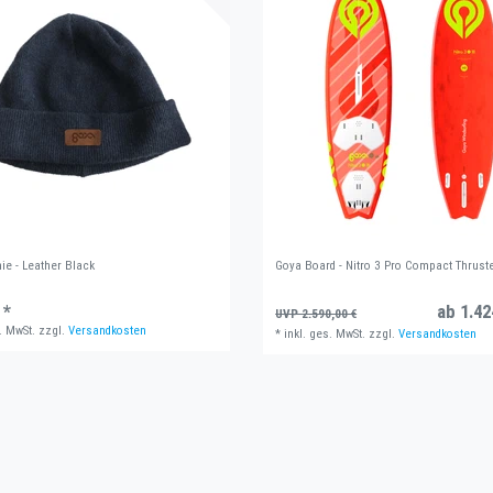
ie - Leather Black
Goya Board - Nitro 3 Pro Compact Thrus
 *
ab 1.42
UVP 2.590,00 €
. MwSt.
zzgl.
Versandkosten
*
inkl. ges. MwSt.
zzgl.
Versandkosten