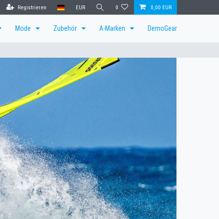
Registrieren
EUR
0
0,00 EUR
Mode
Zubehör
A-Marken
DemoGear