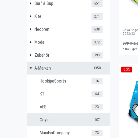
Surf & Sup
651
Kite
271
Neopren
638
Goya Sege
2022/23
Mode
372
UVP 842,0
*
inkl. ges
Zubehör
193
A-Marken
1350
-20%
HookipaSports
16
KT
64
AFS
23
Goya
107
MauiFinCompany
73