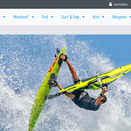
Anmelden
f
Windsurf
Foil
Surf & Sup
Kite
Neopren