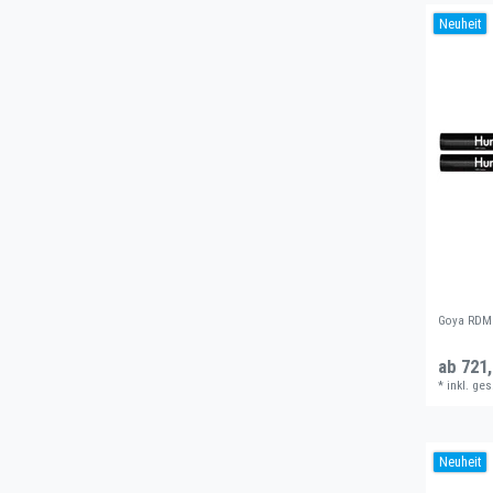
Neuheit
Goya RDM 
ab 721,
*
inkl. ges
Neuheit