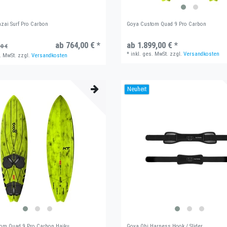
nzai Surf Pro Carbon
Goya Custom Quad 9 Pro Carbon
ab 764,00 € *
ab 1.899,00 € *
0 €
*
inkl. ges. MwSt.
zzgl.
Versandkosten
. MwSt.
zzgl.
Versandkosten
Neuheit
om Quad 9 Pro Carbon Haiku
Goya Obi Harness Hook / Slider