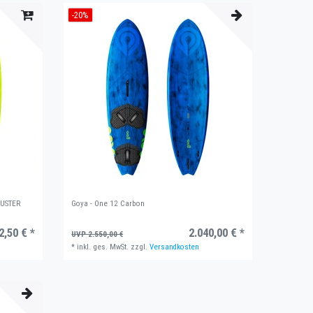
-20%
RUSTER
Goya - One 12 Carbon
2,50 € *
2.040,00 € *
UVP 2.550,00 €
*
inkl. ges. MwSt.
zzgl.
Versandkosten