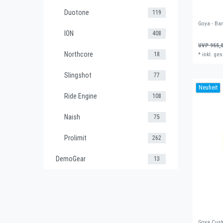
Duotone
119
Goya - Ba
ION
408
UVP 955,0
Northcore
18
*
inkl. ges
Slingshot
77
Neuheit
Ride Engine
108
Naish
75
Prolimit
262
DemoGear
13
Goya Cust