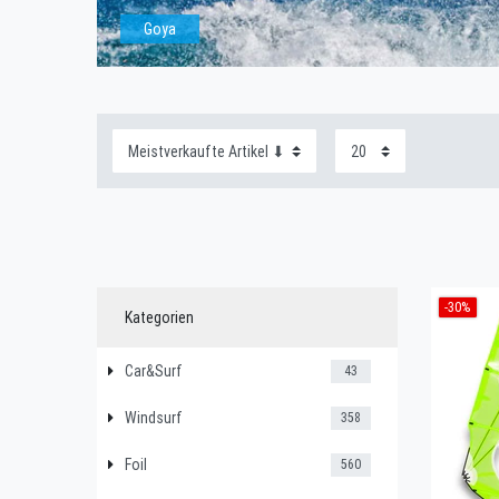
Goya
-30%
Kategorien
Car&Surf
43
Windsurf
358
Foil
560