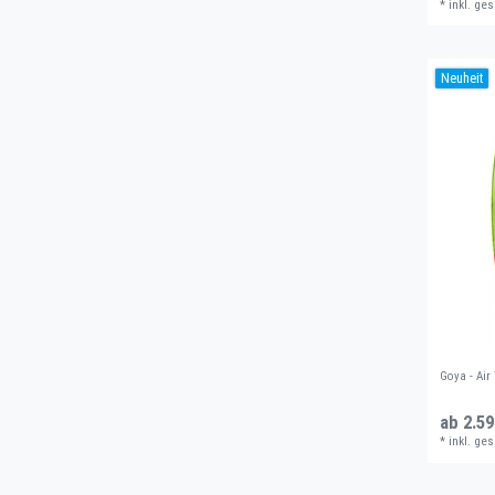
*
inkl. ges
Neuheit
Goya - Air
ab 2.59
*
inkl. ges