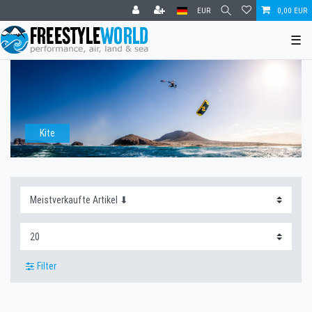
EUR
0,00 EUR
☰
Kite
Filter