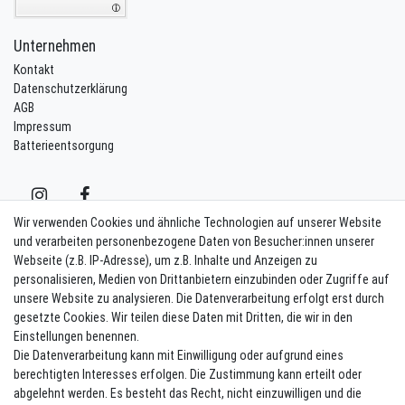
Unternehmen
Kontakt
Datenschutzerklärung
AGB
Impressum
Batterieentsorgung
Wir verwenden Cookies und ähnliche Technologien auf unserer Website
und verarbeiten personenbezogene Daten von Besucher:innen unserer
Webseite (z.B. IP-Adresse), um z.B. Inhalte und Anzeigen zu
Kontakt
Vertrag widerrufen
personalisieren, Medien von Drittanbietern einzubinden oder Zugriffe auf
unsere Website zu analysieren. Die Datenverarbeitung erfolgt erst durch
Newsletter eintragen
gesetzte Cookies. Wir teilen diese Daten mit Dritten, die wir in den
Einstellungen benennen.
Melde Dich an um alle Vorteile zu genießen. Plus 10 EUR Gutschein für
Die Datenverarbeitung kann mit Einwilligung oder aufgrund eines
die Newsletteranmeldung, einlösbar ab 75 EUR Warenwert!
berechtigten Interesses erfolgen. Die Zustimmung kann erteilt oder
Newsletter
E-MAIL **
abgelehnt werden. Es besteht das Recht, nicht einzuwilligen und die