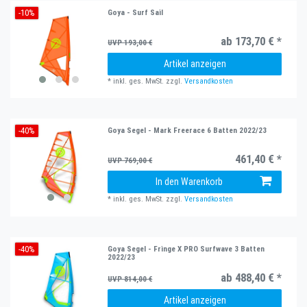
-10%
Goya - Surf Sail
ab 173,70 € *
UVP 193,00 €
Artikel anzeigen
*
inkl. ges. MwSt.
zzgl.
Versandkosten
-40%
Goya Segel - Mark Freerace 6 Batten 2022/23
461,40 € *
UVP 769,00 €
In den Warenkorb
*
inkl. ges. MwSt.
zzgl.
Versandkosten
-40%
Goya Segel - Fringe X PRO Surfwave 3 Batten
2022/23
ab 488,40 € *
UVP 814,00 €
Artikel anzeigen