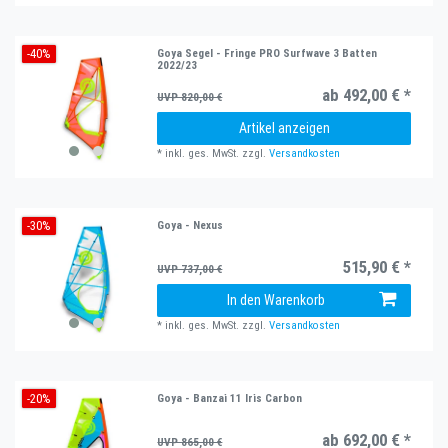
-40%
Goya Segel - Fringe PRO Surfwave 3 Batten
2022/23
ab 492,00 € *
UVP 820,00 €
Artikel anzeigen
*
inkl. ges. MwSt.
zzgl.
Versandkosten
-30%
Goya - Nexus
515,90 € *
UVP 737,00 €
In den Warenkorb
*
inkl. ges. MwSt.
zzgl.
Versandkosten
-20%
Goya - Banzai 11 Iris Carbon
ab 692,00 € *
UVP 865,00 €