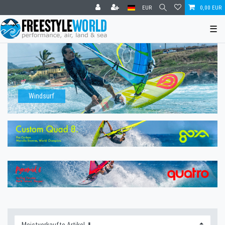
EUR
0,00 EUR
☰
Windsurf