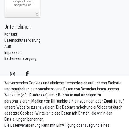
bei: google.com,
shopvote.de
Unternehmen
Kontakt
Datenschutzerklärung
AGB
Impressum
Batterieentsorgung
Wir verwenden Cookies und ähnliche Technologien auf unserer Website
und verarbeiten personenbezogene Daten von Besucher:innen unserer
Webseite (z.B. IP-Adresse), um z.B. Inhalte und Anzeigen zu
Kontakt
Vertrag widerrufen
personalisieren, Medien von Drittanbietern einzubinden oder Zugriffe auf
unsere Website zu analysieren. Die Datenverarbeitung erfolgt erst durch
Newsletter eintragen
gesetzte Cookies. Wir teilen diese Daten mit Dritten, die wir in den
Einstellungen benennen.
Melde Dich an um alle Vorteile zu genießen. Plus 10 EUR Gutschein für
Die Datenverarbeitung kann mit Einwilligung oder aufgrund eines
die Newsletteranmeldung, einlösbar ab 75 EUR Warenwert!