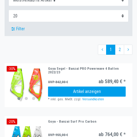
Filter
1
2
-30%
Goya Segel - Banzai PRO Powerwave 4 Batten
2022/23
ab 589,40 € *
UVP 842,00 €
Artikel anzeigen
*
inkl. ges. MwSt.
zzgl.
Versandkosten
-20%
Goya - Banzai Surf Pro Carbon
ab 764,00 € *
UVP 955,00 €