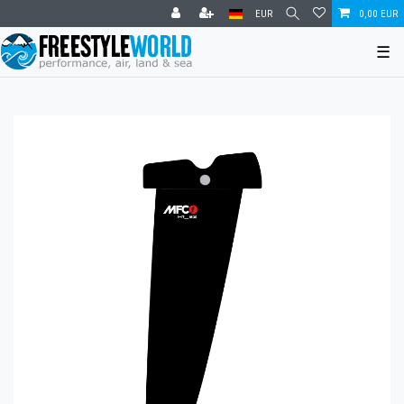
EUR
0,00 EUR
☰