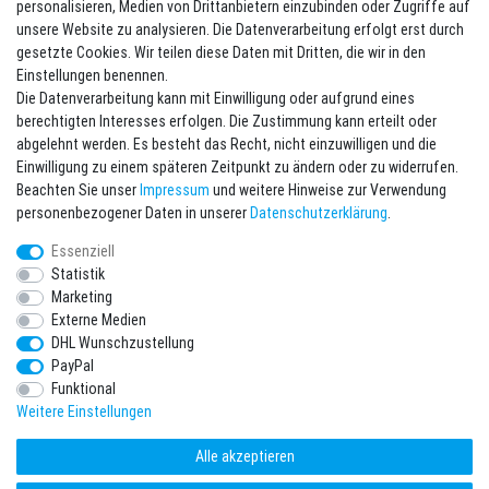
personalisieren, Medien von Drittanbietern einzubinden oder Zugriffe auf
unsere Website zu analysieren. Die Datenverarbeitung erfolgt erst durch
Newsletter eintragen
gesetzte Cookies. Wir teilen diese Daten mit Dritten, die wir in den
Einstellungen benennen.
Melde Dich an um alle Vorteile zu genießen. Plus 10 EUR Gutschein für
Die Datenverarbeitung kann mit Einwilligung oder aufgrund eines
die Newsletteranmeldung, einlösbar ab 75 EUR Warenwert!
berechtigten Interesses erfolgen. Die Zustimmung kann erteilt oder
Newsletter
E-MAIL **
abgelehnt werden. Es besteht das Recht, nicht einzuwilligen und die
Honig
Einwilligung zu einem späteren Zeitpunkt zu ändern oder zu widerrufen.
Beachten Sie unser
Impressum
und weitere Hinweise zur Verwendung
Hiermit bestätige ich, dass ich die
Daten­schutz­erklärung
gelesen habe. Meine
personenbezogener Daten in unserer
Daten­schutz­erklärung
.
Einwilligung kann ich jederzeit widerrufen.**
Essenziell
Abonnieren
Statistik
Marketing
** Hierbei handelt es sich um ein Pflichtfeld.
Externe Medien
DHL Wunschzustellung
* Pflichtfeld
PayPal
Ich möchte den Newsletter abonnieren. Bitte senden Sie mir entsprechend
Ihrer
Daten­schutz­erklärung
regelmäßig und jederzeit widerruflich
Funktional
Informationen zu folgendem Produktsortiment per E-Mail zu: Sportartikel und
Zubehör aus Ihrem Sortiment.
Weitere Einstellungen
Alle akzeptieren