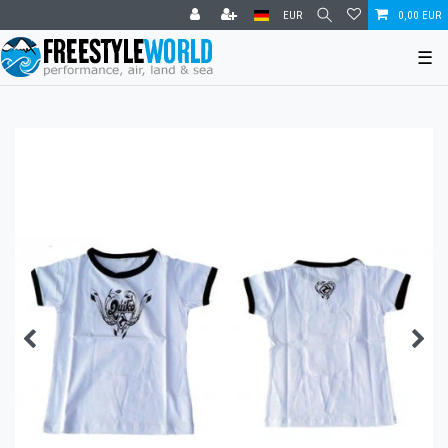
EUR
0,00 EUR
☰