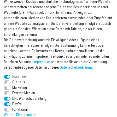
Wir verwenden Cookies und ähnliche Technologien auf unserer Website
und verarbeiten personenbezogene Daten von Besucher:innen unserer
Webseite (z.B. IP-Adresse), um z.B. Inhalte und Anzeigen zu
Kontakt
Vertrag widerrufen
personalisieren, Medien von Drittanbietern einzubinden oder Zugriffe auf
unsere Website zu analysieren. Die Datenverarbeitung erfolgt erst durch
Newsletter eintragen
gesetzte Cookies. Wir teilen diese Daten mit Dritten, die wir in den
Einstellungen benennen.
Melde Dich an um alle Vorteile zu genießen. Plus 10 EUR Gutschein für
Die Datenverarbeitung kann mit Einwilligung oder aufgrund eines
die Newsletteranmeldung, einlösbar ab 75 EUR Warenwert!
berechtigten Interesses erfolgen. Die Zustimmung kann erteilt oder
Newsletter
E-MAIL **
abgelehnt werden. Es besteht das Recht, nicht einzuwilligen und die
Honig
Einwilligung zu einem späteren Zeitpunkt zu ändern oder zu widerrufen.
Beachten Sie unser
Impressum
und weitere Hinweise zur Verwendung
Hiermit bestätige ich, dass ich die
Daten­schutz­erklärung
gelesen habe. Meine
personenbezogener Daten in unserer
Daten­schutz­erklärung
.
Einwilligung kann ich jederzeit widerrufen.**
Essenziell
Abonnieren
Statistik
Marketing
** Hierbei handelt es sich um ein Pflichtfeld.
Externe Medien
DHL Wunschzustellung
* Pflichtfeld
PayPal
Ich möchte den Newsletter abonnieren. Bitte senden Sie mir entsprechend
Ihrer
Daten­schutz­erklärung
regelmäßig und jederzeit widerruflich
Funktional
Informationen zu folgendem Produktsortiment per E-Mail zu: Sportartikel und
Zubehör aus Ihrem Sortiment.
Weitere Einstellungen