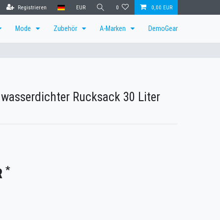
Registrieren
EUR
0
0,00 EUR
Mode
Zubehör
A-Marken
DemoGear
wasserdichter Rucksack 30 Liter
*
R