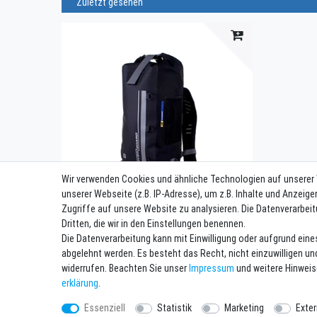
Zuletzt gesehen
Wir verwenden Cookies und ähnliche Technologien auf unserer
unserer Webseite (z.B. IP-Adresse), um z.B. Inhalte und Anzeige
Zugriffe auf unsere Website zu analysieren. Die Datenverarbeit
Dritten, die wir in den Einstellungen benennen.
OverBoard wasserdichter Rucksack 30 Liter
Schwarz
Die Datenverarbeitung kann mit Einwilligung oder aufgrund eine
89,95 € *
abgelehnt werden. Es besteht das Recht, nicht einzuwilligen un
*
inkl. ges. MwSt.
zzgl.
Versandkosten
widerrufen. Beachten Sie unser
Impressum
und weitere Hinwei
erklärung
.
Essenziell
Statistik
Marketing
Exte