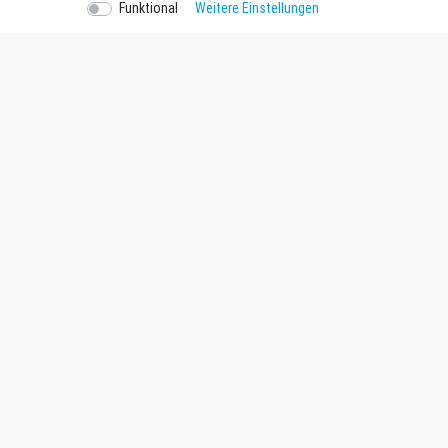
Funktional
Weitere Einstellungen
Einkaufen
Unterne
Zahlungsarten
Kontakt
Versandarten & Kosten
Datenschu
Widerrufsrecht
AGB
Warenkorb
Impressu
Zur Kasse
Batteriee
SEHR GUT
Ver
4.93 / 5
aus 54 Bewertungen
bei: google.com,
shopvote.de
freestyleworld.de © Copyright 2026 | Alle Rechte vorbehalt