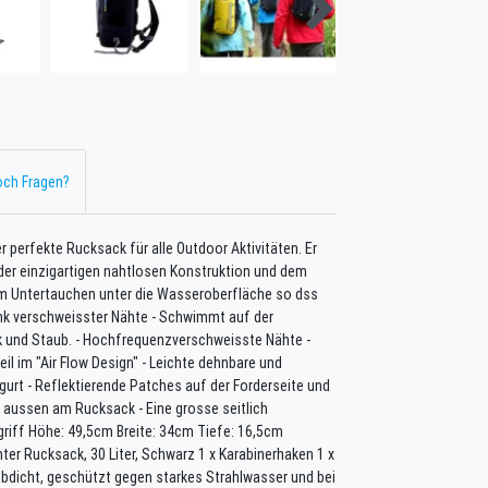
ch Fragen?
 perfekte Rucksack für alle Outdoor Aktivitäten. Er
der einzigartigen nahtlosen Konstruktion und dem
im Untertauchen unter die Wasseroberfläche so dss
nk verschweisster Nähte - Schwimmt auf der
ck und Staub. - Hochfrequenzverschweisste Nähte -
il im "Air Flow Design" - Leichte dehnbare und
gurt - Reflektierende Patches auf der Forderseite und
 aussen am Rucksack - Eine grosse seitlich
riff Höhe: 49,5cm Breite: 34cm Tiefe: 16,5cm
ter Rucksack, 30 Liter, Schwarz 1 x Karabinerhaken 1 x
ubdicht, geschützt gegen starkes Strahlwasser und bei