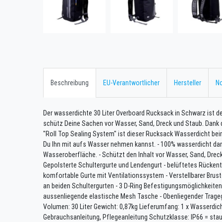
Beschreibung
EU-Verantwortlicher
Hersteller
No
Der wasserdichte 30 Liter Overboard Rucksack in Schwarz ist der
schütz Deine Sachen vor Wasser, Sand, Dreck und Staub. Dank 
"Roll Top Sealing System" ist dieser Rucksack Wasserdicht be
Du Ihn mit aufs Wasser nehmen kannst. - 100% wasserdicht da
Wasseroberfläche. - Schützt den Inhalt vor Wasser, Sand, Dre
Gepolsterte Schultergurte und Lendengurt - belüftetes Rückente
komfortable Gurte mit Ventilationssystem - Verstellbarer Brust
an beiden Schultergurten - 3 D-Ring Befestigungsmöglichkeiten
aussenliegende elastische Mesh Tasche - Obenliegender Trageg
Volumen: 30 Liter Gewicht: 0,87kg Lieferumfang: 1 x Wasserdich
Gebrauchsanleitung, Pflegeanleitung Schutzklasse: IP66 = sta