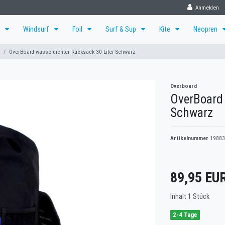
Anmelden
f
Windsurf
Foil
Surf & Sup
Kite
Neopren
OverBoard wasserdichter Rucksack 30 Liter Schwarz
Overboard
OverBoard 
Schwarz
Artikelnummer
19883
89,95 EU
Inhalt
1
Stück
2-4 Tage