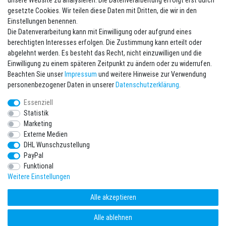
unsere Website zu analysieren. Die Datenverarbeitung erfolgt erst durch
Newsletter eintragen
gesetzte Cookies. Wir teilen diese Daten mit Dritten, die wir in den
Einstellungen benennen.
Melde Dich an um alle Vorteile zu genießen. Plus 10 EUR Gutschein für
Die Datenverarbeitung kann mit Einwilligung oder aufgrund eines
die Newsletteranmeldung, einlösbar ab 75 EUR Warenwert!
berechtigten Interesses erfolgen. Die Zustimmung kann erteilt oder
Newsletter
E-MAIL **
abgelehnt werden. Es besteht das Recht, nicht einzuwilligen und die
Honig
Einwilligung zu einem späteren Zeitpunkt zu ändern oder zu widerrufen.
Beachten Sie unser
Impressum
und weitere Hinweise zur Verwendung
Hiermit bestätige ich, dass ich die
Daten­schutz­erklärung
gelesen habe. Meine
personenbezogener Daten in unserer
Daten­schutz­erklärung
.
Einwilligung kann ich jederzeit widerrufen.**
Essenziell
Abonnieren
Statistik
Marketing
** Hierbei handelt es sich um ein Pflichtfeld.
Externe Medien
DHL Wunschzustellung
* Pflichtfeld
PayPal
Ich möchte den Newsletter abonnieren. Bitte senden Sie mir entsprechend
Ihrer
Daten­schutz­erklärung
regelmäßig und jederzeit widerruflich
Funktional
Informationen zu folgendem Produktsortiment per E-Mail zu: Sportartikel und
Zubehör aus Ihrem Sortiment.
Weitere Einstellungen
Alle akzeptieren
Alle ablehnen
freestyleworld.de © Copyright 2026 | Alle Rechte vorbehalten.