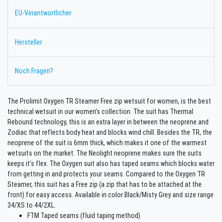
EU-Verantwortlicher
Hersteller
Noch Fragen?
The Prolimit Oxygen TR Steamer Free zip wetsuit for women, is the best
technical wetsuit in our women’s collection. The suit has Thermal
Rebound technology, this is an extra layer in between the neoprene and
Zodiac that reflects body heat and blocks wind chill. Besides the TR, the
neoprene of the suit is 6mm thick, which makes it one of the warmest
wetsuits on the market. The Neolight neoprene makes sure the suits
keeps it’s flex. The Oxygen suit also has taped seams which blocks water
from getting in and protects your seams. Compared to the Oxygen TR
Steamer, this suit has a Free zip (a zip that has to be attached at the
front) for easy access. Available in color Black/Misty Grey and size range
34/XS to 44/2XL.
FTM Taped seams (fluid taping method)