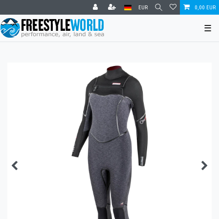
EUR
0,00 EUR
☰