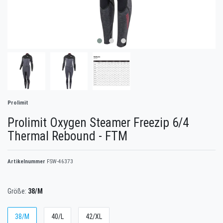
Prolimit
Prolimit Oxygen Steamer Freezip 6/4
Thermal Rebound - FTM
Artikelnummer
FSW-46373
Größe:
38/M
38/M
40/L
42/XL