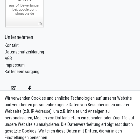
aus 54 Bewertungen
bei: google.com,
shopvote.de
Unternehmen
Kontakt
Datenschutzerklärung
AGB
Impressum
Batterieentsorgung
Wir verwenden Cookies und ähnliche Technologien auf unserer Website
und verarbeiten personenbezogene Daten von Besucher:innen unserer
Webseite (z.B. IP-Adresse), um z.B. Inhalte und Anzeigen zu
Kontakt
Vertrag widerrufen
personalisieren, Medien von Drittanbietern einzubinden oder Zugriffe auf
unsere Website zu analysieren. Die Datenverarbeitung erfolgt erst durch
Newsletter eintragen
gesetzte Cookies. Wir teilen diese Daten mit Dritten, die wir in den
Einstellungen benennen.
Melde Dich an um alle Vorteile zu genießen. Plus 10 EUR Gutschein für