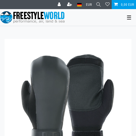
EUR
0,00 EUR
☰