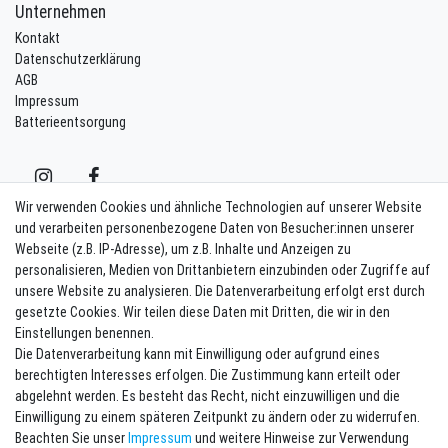
Unternehmen
Kontakt
Datenschutzerklärung
AGB
Impressum
Batterieentsorgung
Wir verwenden Cookies und ähnliche Technologien auf unserer Website
und verarbeiten personenbezogene Daten von Besucher:innen unserer
Webseite (z.B. IP-Adresse), um z.B. Inhalte und Anzeigen zu
Kontakt
Vertrag widerrufen
personalisieren, Medien von Drittanbietern einzubinden oder Zugriffe auf
unsere Website zu analysieren. Die Datenverarbeitung erfolgt erst durch
Newsletter eintragen
gesetzte Cookies. Wir teilen diese Daten mit Dritten, die wir in den
Einstellungen benennen.
Melde Dich an um alle Vorteile zu genießen. Plus 10 EUR Gutschein für
Die Datenverarbeitung kann mit Einwilligung oder aufgrund eines
die Newsletteranmeldung, einlösbar ab 75 EUR Warenwert!
berechtigten Interesses erfolgen. Die Zustimmung kann erteilt oder
Newsletter
E-MAIL **
abgelehnt werden. Es besteht das Recht, nicht einzuwilligen und die
Honig
Einwilligung zu einem späteren Zeitpunkt zu ändern oder zu widerrufen.
Beachten Sie unser
Impressum
und weitere Hinweise zur Verwendung
Hiermit bestätige ich, dass ich die
Daten­schutz­erklärung
gelesen habe. Meine