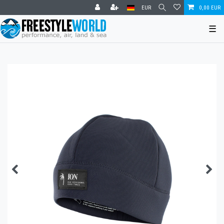
EUR
0,00 EUR
☰