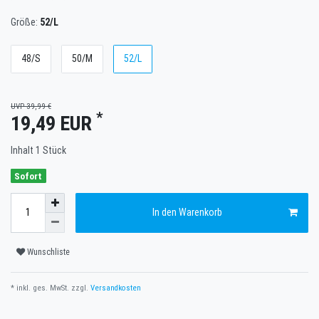
Größe:
52/L
48/S
50/M
52/L
UVP 39,99 €
*
19,49 EUR
Inhalt
1
Stück
Sofort
In den Warenkorb
Wunschliste
* inkl. ges. MwSt. zzgl.
Versandkosten