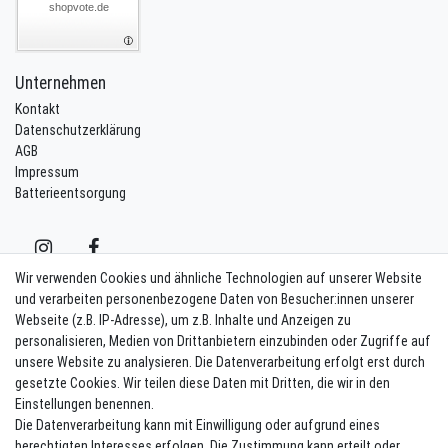
shopvote.de
Unternehmen
Kontakt
Datenschutzerklärung
AGB
Impressum
Batterieentsorgung
Wir verwenden Cookies und ähnliche Technologien auf unserer Website
und verarbeiten personenbezogene Daten von Besucher:innen unserer
Webseite (z.B. IP-Adresse), um z.B. Inhalte und Anzeigen zu
Kontakt
Vertrag widerrufen
personalisieren, Medien von Drittanbietern einzubinden oder Zugriffe auf
unsere Website zu analysieren. Die Datenverarbeitung erfolgt erst durch
Newsletter eintragen
gesetzte Cookies. Wir teilen diese Daten mit Dritten, die wir in den
Einstellungen benennen.
Melde Dich an um alle Vorteile zu genießen. Plus 10 EUR Gutschein für
Die Datenverarbeitung kann mit Einwilligung oder aufgrund eines
die Newsletteranmeldung, einlösbar ab 75 EUR Warenwert!
berechtigten Interesses erfolgen. Die Zustimmung kann erteilt oder