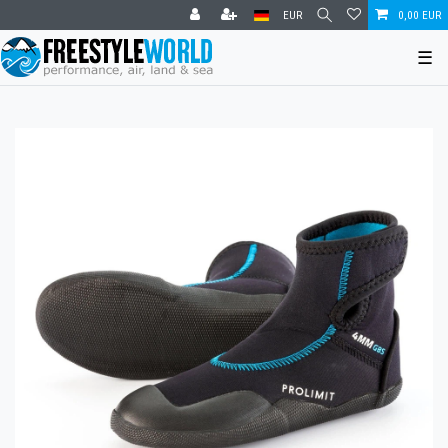
EUR
0,00 EUR
☰