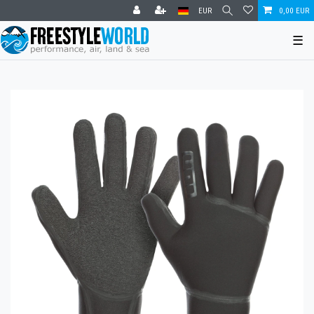
EUR
0,00 EUR
☰