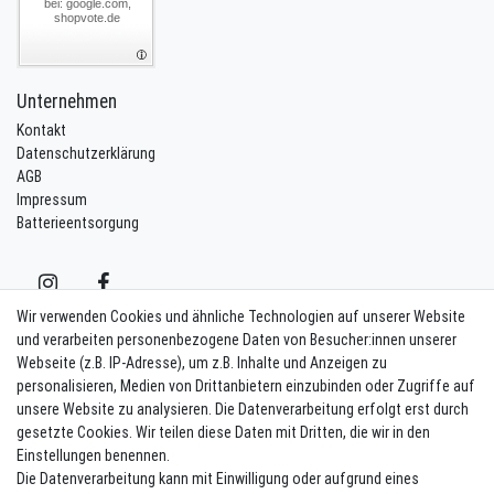
bei: google.com,
shopvote.de
Unternehmen
Kontakt
Datenschutzerklärung
AGB
Impressum
Batterieentsorgung
Wir verwenden Cookies und ähnliche Technologien auf unserer Website
und verarbeiten personenbezogene Daten von Besucher:innen unserer
Webseite (z.B. IP-Adresse), um z.B. Inhalte und Anzeigen zu
Kontakt
Vertrag widerrufen
personalisieren, Medien von Drittanbietern einzubinden oder Zugriffe auf
unsere Website zu analysieren. Die Datenverarbeitung erfolgt erst durch
Newsletter eintragen
gesetzte Cookies. Wir teilen diese Daten mit Dritten, die wir in den
Einstellungen benennen.
Melde Dich an um alle Vorteile zu genießen. Plus 10 EUR Gutschein für
Die Datenverarbeitung kann mit Einwilligung oder aufgrund eines
die Newsletteranmeldung, einlösbar ab 75 EUR Warenwert!