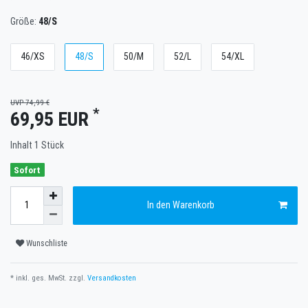
Größe:
48/S
46/XS
48/S
50/M
52/L
54/XL
UVP 74,99 €
*
69,95 EUR
Inhalt
1
Stück
Sofort
In den Warenkorb
Wunschliste
* inkl. ges. MwSt. zzgl.
Versandkosten