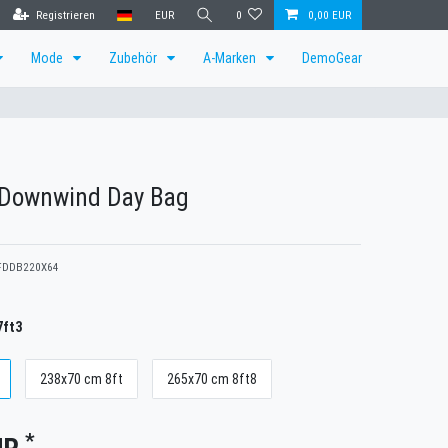
Registrieren
EUR
0
0,00 EUR
Mode
Zubehör
A-Marken
DemoGear
l Downwind Day Bag
FDDB220X64
7ft3
238x70 cm 8ft
265x70 cm 8ft8
*