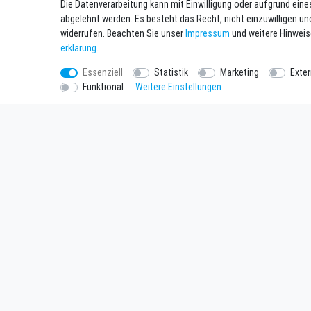
Die Datenverarbeitung kann mit Einwilligung oder aufgrund eine
ab 176,00 € *
abgelehnt werden. Es besteht das Recht, nicht einzuwilligen un
*
inkl. ges. MwSt.
zzgl.
Versandkosten
widerrufen. Beachten Sie unser
Impressum
und weitere Hinwei
erklärung
.
Essenziell
Statistik
Marketing
Exte
Funktional
Weitere Einstellungen
Einkaufen
Unterne
Zahlungsarten
Kontakt
Versandarten & Kosten
Datenschu
Widerrufsrecht
AGB
Warenkorb
Impressu
Zur Kasse
Batteriee
SEHR GUT
Ver
4.93 / 5
aus 54 Bewertungen
bei: google.com,
shopvote.de