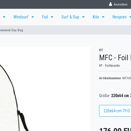
Anmelden
f
Windsurf
Foil
Surf & Sup
Kite
Neopren
Downwind Day Bag
KT
MFC - Foi
KT - Foilboards
Artikelnummer
MFFA
Größe:
220x64 cm 
220x64 cm 7ft3