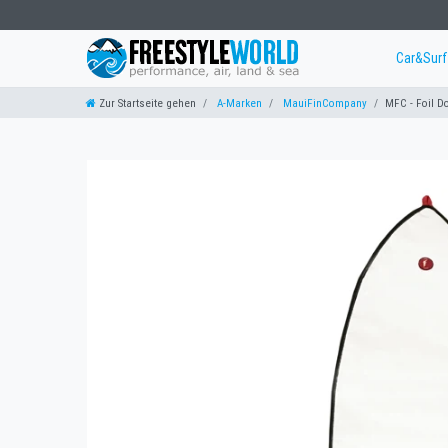
Car&Sur
Zur Startseite gehen
A-Marken
MauiFinCompany
MFC - Foil 