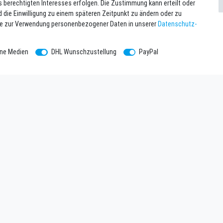
s berechtigten Interesses erfolgen. Die Zustimmung kann erteilt oder
d die Einwilligung zu einem späteren Zeitpunkt zu ändern oder zu
se zur Verwendung personenbezogener Daten in unserer
Daten­schutz­
rne Medien
DHL Wunschzustellung
PayPal
hmen
Newsletter eintragen
Melde Dich an um alle Vorteile zu g
tzerklärung
einlösbar ab 75 EUR Warenwert!
Newsletter
E-MAIL **
m
Honig
ntsorgung
Hiermit bestätige ich, dass ich die
Date
widerrufen.**
Kontakt
trag widerrufen
* Pflichtfeld
Ich möchte den Newsletter abonnieren.