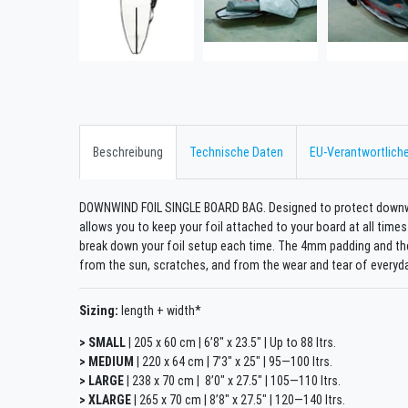
Beschreibung
Technische Daten
EU-Verantwortliche
DOWNWIND FOIL SINGLE BOARD BAG. Designed to protect downwin
allows you to keep your foil attached to your board at all times
break down your foil setup each time. The 4mm padding and the 
from the sun, scratches, and from the wear and tear of everyday
Sizing:
length + width*
> SMALL
| 205 x 60 cm | 6’8″ x 23.5″ | Up to 88 ltrs.
> MEDIUM
| 220 x 64 cm | 7’3″ x 25″ | 95—100 ltrs.
> LARGE
| 238 x 70 cm | 8’0″ x 27.5″ | 105—110 ltrs.
> XLARGE
| 265 x 70 cm | 8’8″ x 27.5″ | 120—140 ltrs.