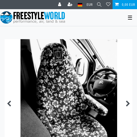
EUR
0,00 EUR
☰