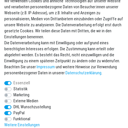
Wir verwenden Cookies und ähnliche Technologien auf unserer Website
Unternehmen
und verarbeiten personenbezogene Daten von Besucher:innen unserer
Kontakt
Webseite (z.B. IP-Adresse), um z.B. Inhalte und Anzeigen zu
Datenschutzerklärung
personalisieren, Medien von Drittanbietern einzubinden oder Zugriffe auf
AGB
unsere Website zu analysieren. Die Datenverarbeitung erfolgt erst durch
Impressum
gesetzte Cookies. Wir teilen diese Daten mit Dritten, die wir in den
Batterieentsorgung
Einstellungen benennen.
Die Datenverarbeitung kann mit Einwilligung oder aufgrund eines
berechtigten Interesses erfolgen. Die Zustimmung kann erteilt oder
abgelehnt werden. Es besteht das Recht, nicht einzuwilligen und die
Einwilligung zu einem späteren Zeitpunkt zu ändern oder zu widerrufen.
Beachten Sie unser
Impressum
und weitere Hinweise zur Verwendung
Kontakt
Vertrag widerrufen
personenbezogener Daten in unserer
Daten­schutz­erklärung
.
Essenziell
Newsletter eintragen
Statistik
Melde Dich an um alle Vorteile zu genießen. Plus 10 EUR Gutschein für
Marketing
die Newsletteranmeldung, einlösbar ab 75 EUR Warenwert!
Externe Medien
DHL Wunschzustellung
Newsletter
E-MAIL **
PayPal
Honig
Funktional
Weitere Einstellungen
Hiermit bestätige ich, dass ich die
Daten­schutz­erklärung
gelesen habe. Meine