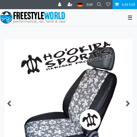
EUR
0,00 EUR
☰