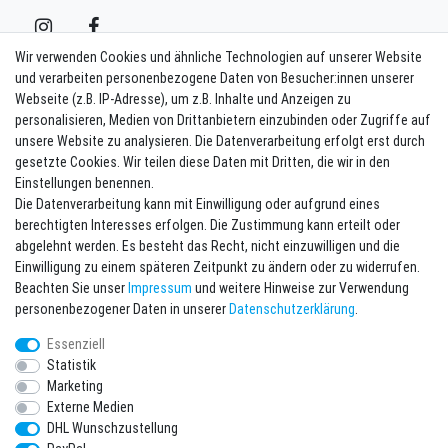
Wir verwenden Cookies und ähnliche Technologien auf unserer Website
und verarbeiten personenbezogene Daten von Besucher:innen unserer
Webseite (z.B. IP-Adresse), um z.B. Inhalte und Anzeigen zu
Kontakt
Vertrag widerrufen
personalisieren, Medien von Drittanbietern einzubinden oder Zugriffe auf
unsere Website zu analysieren. Die Datenverarbeitung erfolgt erst durch
Newsletter eintragen
gesetzte Cookies. Wir teilen diese Daten mit Dritten, die wir in den
Einstellungen benennen.
Melde Dich an um alle Vorteile zu genießen. Plus 10 EUR Gutschein für
Die Datenverarbeitung kann mit Einwilligung oder aufgrund eines
die Newsletteranmeldung, einlösbar ab 75 EUR Warenwert!
berechtigten Interesses erfolgen. Die Zustimmung kann erteilt oder
Newsletter
E-MAIL **
abgelehnt werden. Es besteht das Recht, nicht einzuwilligen und die
Honig
Einwilligung zu einem späteren Zeitpunkt zu ändern oder zu widerrufen.
Beachten Sie unser
Impressum
und weitere Hinweise zur Verwendung
Hiermit bestätige ich, dass ich die
Daten­schutz­erklärung
gelesen habe. Meine
personenbezogener Daten in unserer
Daten­schutz­erklärung
.
Einwilligung kann ich jederzeit widerrufen.**
Essenziell
Abonnieren
Statistik
Marketing
** Hierbei handelt es sich um ein Pflichtfeld.
Externe Medien
DHL Wunschzustellung
* Pflichtfeld