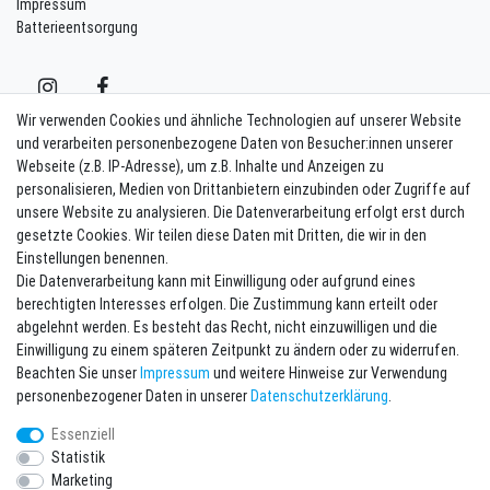
Impressum
Batterieentsorgung
Wir verwenden Cookies und ähnliche Technologien auf unserer Website
und verarbeiten personenbezogene Daten von Besucher:innen unserer
Webseite (z.B. IP-Adresse), um z.B. Inhalte und Anzeigen zu
Kontakt
Vertrag widerrufen
personalisieren, Medien von Drittanbietern einzubinden oder Zugriffe auf
unsere Website zu analysieren. Die Datenverarbeitung erfolgt erst durch
Newsletter eintragen
gesetzte Cookies. Wir teilen diese Daten mit Dritten, die wir in den
Einstellungen benennen.
Melde Dich an um alle Vorteile zu genießen. Plus 10 EUR Gutschein für
Die Datenverarbeitung kann mit Einwilligung oder aufgrund eines
die Newsletteranmeldung, einlösbar ab 75 EUR Warenwert!
berechtigten Interesses erfolgen. Die Zustimmung kann erteilt oder
Newsletter
E-MAIL **
abgelehnt werden. Es besteht das Recht, nicht einzuwilligen und die
Honig
Einwilligung zu einem späteren Zeitpunkt zu ändern oder zu widerrufen.
Beachten Sie unser
Impressum
und weitere Hinweise zur Verwendung
Hiermit bestätige ich, dass ich die
Daten­schutz­erklärung
gelesen habe. Meine
personenbezogener Daten in unserer
Daten­schutz­erklärung
.
Einwilligung kann ich jederzeit widerrufen.**
Essenziell
Abonnieren
Statistik
Marketing
** Hierbei handelt es sich um ein Pflichtfeld.