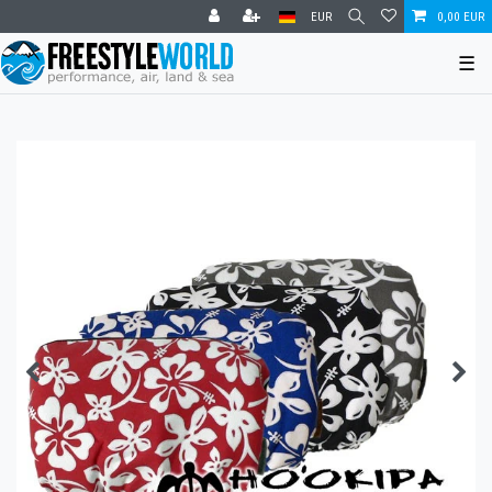
EUR
0,00 EUR
☰