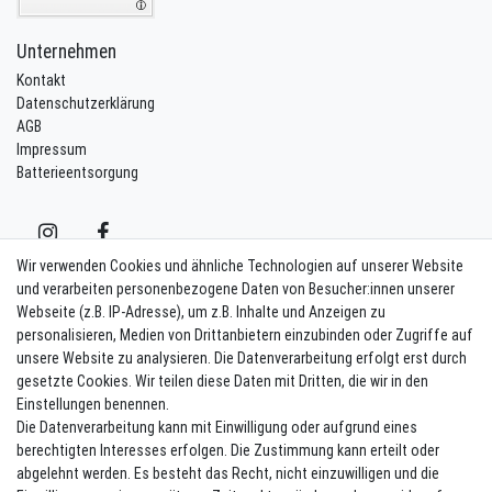
Unternehmen
Kontakt
Datenschutzerklärung
AGB
Impressum
Batterieentsorgung
Wir verwenden Cookies und ähnliche Technologien auf unserer Website
und verarbeiten personenbezogene Daten von Besucher:innen unserer
Webseite (z.B. IP-Adresse), um z.B. Inhalte und Anzeigen zu
Kontakt
Vertrag widerrufen
personalisieren, Medien von Drittanbietern einzubinden oder Zugriffe auf
unsere Website zu analysieren. Die Datenverarbeitung erfolgt erst durch
Newsletter eintragen
gesetzte Cookies. Wir teilen diese Daten mit Dritten, die wir in den
Einstellungen benennen.
Melde Dich an um alle Vorteile zu genießen. Plus 10 EUR Gutschein für
Die Datenverarbeitung kann mit Einwilligung oder aufgrund eines
die Newsletteranmeldung, einlösbar ab 75 EUR Warenwert!
berechtigten Interesses erfolgen. Die Zustimmung kann erteilt oder
Newsletter
E-MAIL **
abgelehnt werden. Es besteht das Recht, nicht einzuwilligen und die
Honig