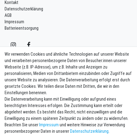
Kontakt
Datenschutzerklärung
AGB
Impressum
Batterieentsorgung
Wir verwenden Cookies und ähnliche Technologien auf unserer Website
und verarbeiten personenbezogene Daten von Besucher:innen unserer
Webseite (z.B. IP-Adresse), um z.B. Inhalte und Anzeigen zu
Kontakt
Vertrag widerrufen
personalisieren, Medien von Drittanbietern einzubinden oder Zugriffe auf
unsere Website zu analysieren. Die Datenverarbeitung erfolgt erst durch
Newsletter eintragen
gesetzte Cookies. Wir teilen diese Daten mit Dritten, die wir in den
Einstellungen benennen.
Melde Dich an um alle Vorteile zu genießen. Plus 10 EUR Gutschein für
Die Datenverarbeitung kann mit Einwilligung oder aufgrund eines
die Newsletteranmeldung, einlösbar ab 75 EUR Warenwert!
berechtigten Interesses erfolgen. Die Zustimmung kann erteilt oder
Newsletter
E-MAIL **
abgelehnt werden. Es besteht das Recht, nicht einzuwilligen und die
Honig
Einwilligung zu einem späteren Zeitpunkt zu ändern oder zu widerrufen.
Beachten Sie unser
Impressum
und weitere Hinweise zur Verwendung
Hiermit bestätige ich, dass ich die
Daten­schutz­erklärung
gelesen habe. Meine
personenbezogener Daten in unserer
Daten­schutz­erklärung
.
Einwilligung kann ich jederzeit widerrufen.**