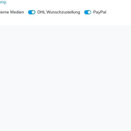
rung
.
terne Medien
DHL Wunschzustellung
PayPal
ehmen
Newsletter eintragen
Melde Dich an um alle Vorteile z
utzerklärung
Newsletteranmeldung, einlösbar
Newsletter
E-MAIL **
um
Honig
ntsorgung
Hiermit bestätige ich, dass ich die
Daten
widerrufen.**
Kontakt
rag widerrufen
* Pflichtfeld
Ich möchte den Newsletter abonnieren.
erklärung
regelmäßig und jederzeit wid
Sportartikel und Zubehör aus Ihrem So