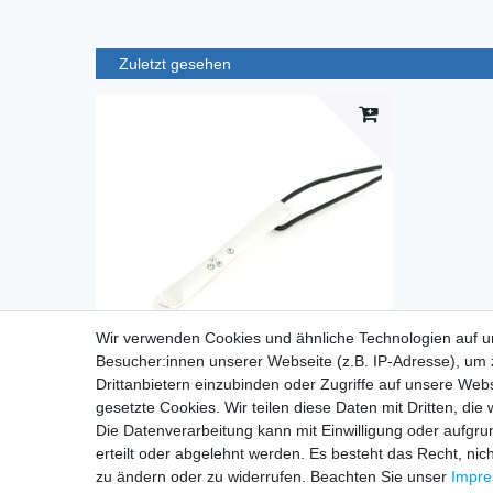
Zuletzt gesehen
Wir verwenden Cookies und ähnliche Technologien auf 
Besucher:innen unserer Webseite (z.B. IP-Adresse), um z
Drittanbietern einzubinden oder Zugriffe auf unsere Webs
gesetzte Cookies. Wir teilen diese Daten mit Dritten, die
Silver+Surf Silber Schmuck Ski Kristall Winter
Die Datenverarbeitung kann mit Einwilligung oder aufgru
19,95 € *
erteilt oder abgelehnt werden. Es besteht das Recht, nich
*
inkl. ges. MwSt.
zzgl.
Versandkosten
zu ändern oder zu widerrufen. Beachten Sie unser
Impr