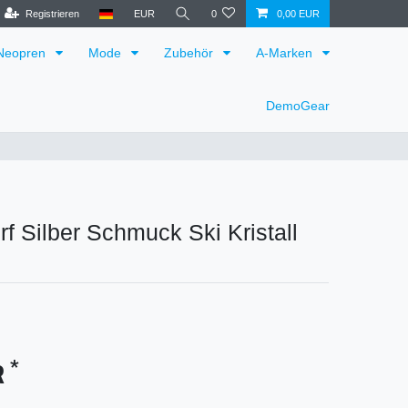
Registrieren
EUR
0
0,00 EUR
Neopren
Mode
Zubehör
A-Marken
DemoGear
rf Silber Schmuck Ski Kristall
*
R