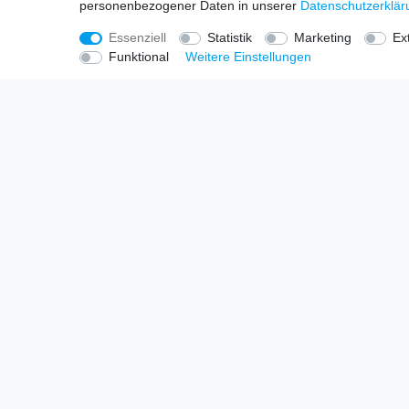
personenbezogener Daten in unserer
Daten­schutz­erklä
Essenziell
Statistik
Marketing
Ex
Funktional
Weitere Einstellungen
Einkaufen
Untern
Zahlungsarten
Kontakt
Versandarten & Kosten
Datensch
Widerrufsrecht
AGB
Warenkorb
Impress
Zur Kasse
Batteriee
SEHR GUT
Vert
4.93 / 5
aus 54 Bewertungen
bei: google.com,
shopvote.de