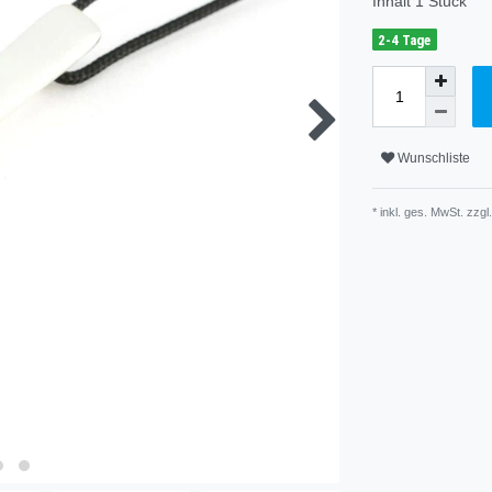
Inhalt
1
Stück
2-4 Tage
Wunschliste
* inkl. ges. MwSt. zzgl.