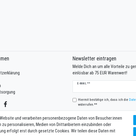
hmen
Newsletter eintragen
Melde Dich an um alle Vorteile zu g
tzerklärung
einlösbar ab 75 EUR Warenwert!
Newsletter
E-MAIL **
m
Honig
ntsorgung
Hiermit bestätige ich, dass ich die
Date
widerrufen.**
 Website und verarbeiten personenbezogene Daten von Besucher:innen
n zu personalisieren, Medien von Drittanbietern einzubinden oder
Kontakt
trag widerrufen
ung erfolgt erst durch gesetzte Cookies. Wir teilen diese Daten mit