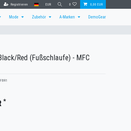
Registrieren
EUR
0
0,00 EUR
Mode
Zubehör
A-Marken
DemoGear
Black/Red (Fußschlaufe) - MFC
FBR1
*
R