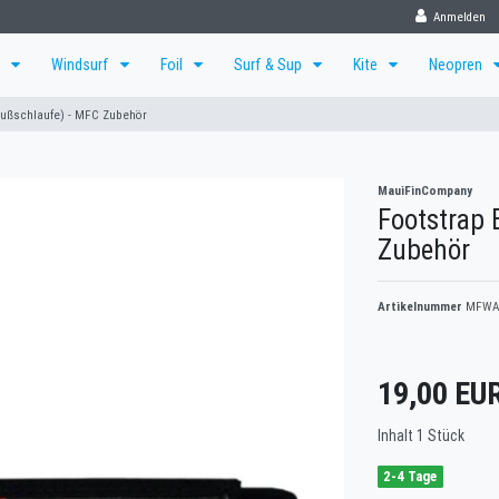
Anmelden
f
Windsurf
Foil
Surf & Sup
Kite
Neopren
Fußschlaufe) - MFC Zubehör
MauiFinCompany
Footstrap 
Zubehör
Artikelnummer
MFWA
19,00 EU
Inhalt
1
Stück
2-4 Tage