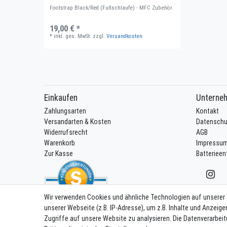
Footstrap Black/Red (Fußschlaufe) - MFC Zubehör
19,00 € *
*
inkl. ges. MwSt.
zzgl.
Versandkosten
Einkaufen
Unterne
Zahlungsarten
Kontakt
Versandarten & Kosten
Datenschu
Widerrufsrecht
AGB
Warenkorb
Impressu
Zur Kasse
Batteriee
Wir verwenden Cookies und ähnliche Technologien auf unserer
unserer Webseite (z.B. IP-Adresse), um z.B. Inhalte und Anzeige
SEHR GUT
Ver
Zugriffe auf unsere Website zu analysieren. Die Datenverarbeit
4.92 / 5
aus 53 Bewertungen