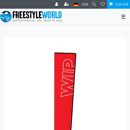
EUR
0,00 EUR
☰