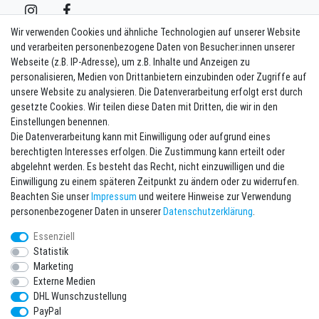
Wir verwenden Cookies und ähnliche Technologien auf unserer Website
und verarbeiten personenbezogene Daten von Besucher:innen unserer
Webseite (z.B. IP-Adresse), um z.B. Inhalte und Anzeigen zu
Kontakt
Vertrag widerrufen
personalisieren, Medien von Drittanbietern einzubinden oder Zugriffe auf
unsere Website zu analysieren. Die Datenverarbeitung erfolgt erst durch
Newsletter eintragen
gesetzte Cookies. Wir teilen diese Daten mit Dritten, die wir in den
Einstellungen benennen.
Melde Dich an um alle Vorteile zu genießen. Plus 10 EUR Gutschein für
Die Datenverarbeitung kann mit Einwilligung oder aufgrund eines
die Newsletteranmeldung, einlösbar ab 75 EUR Warenwert!
berechtigten Interesses erfolgen. Die Zustimmung kann erteilt oder
Newsletter
E-MAIL **
abgelehnt werden. Es besteht das Recht, nicht einzuwilligen und die
Honig
Einwilligung zu einem späteren Zeitpunkt zu ändern oder zu widerrufen.
Beachten Sie unser
Impressum
und weitere Hinweise zur Verwendung
Hiermit bestätige ich, dass ich die
Daten­schutz­erklärung
gelesen habe. Meine
personenbezogener Daten in unserer
Daten­schutz­erklärung
.
Einwilligung kann ich jederzeit widerrufen.**
Essenziell
Abonnieren
Statistik
Marketing
** Hierbei handelt es sich um ein Pflichtfeld.
Externe Medien
DHL Wunschzustellung
* Pflichtfeld
PayPal
Ich möchte den Newsletter abonnieren. Bitte senden Sie mir entsprechend