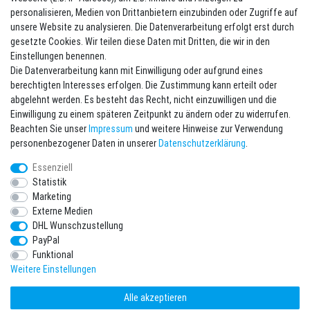
Vertrag widerrufen
personalisieren, Medien von Drittanbietern einzubinden oder Zugriffe auf
unsere Website zu analysieren. Die Datenverarbeitung erfolgt erst durch
Newsletter eintragen
gesetzte Cookies. Wir teilen diese Daten mit Dritten, die wir in den
Einstellungen benennen.
Melde Dich an um alle Vorteile zu genießen. Plus 10 EUR Gutschein für
Die Datenverarbeitung kann mit Einwilligung oder aufgrund eines
die Newsletteranmeldung, einlösbar ab 75 EUR Warenwert!
berechtigten Interesses erfolgen. Die Zustimmung kann erteilt oder
Newsletter
E-MAIL **
abgelehnt werden. Es besteht das Recht, nicht einzuwilligen und die
Honig
Einwilligung zu einem späteren Zeitpunkt zu ändern oder zu widerrufen.
Beachten Sie unser
Impressum
und weitere Hinweise zur Verwendung
Hiermit bestätige ich, dass ich die
Daten­schutz­erklärung
gelesen habe. Meine
personenbezogener Daten in unserer
Daten­schutz­erklärung
.
Einwilligung kann ich jederzeit widerrufen.**
Essenziell
Abonnieren
Statistik
Marketing
** Hierbei handelt es sich um ein Pflichtfeld.
Externe Medien
DHL Wunschzustellung
* Pflichtfeld
PayPal
Ich möchte den Newsletter abonnieren. Bitte senden Sie mir entsprechend
Ihrer
Daten­schutz­erklärung
regelmäßig und jederzeit widerruflich
Funktional
Informationen zu folgendem Produktsortiment per E-Mail zu: Sportartikel und
Zubehör aus Ihrem Sortiment.
Weitere Einstellungen
Alle akzeptieren