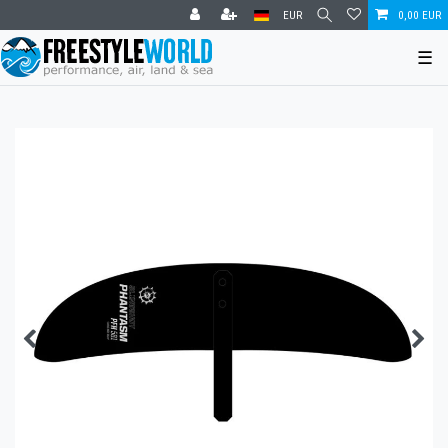
EUR
0,00 EUR
☰