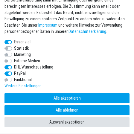
Die Datenverarbeitung kann mit Einwilligung oder aufgrund eines
berechtigten Interesses erfolgen. Die Zustimmung kann erteilt oder
abgelehnt werden. Es besteht das Recht, nicht einzuwilligen und die
Kontakt
Vertrag widerrufen
Einwilligung zu einem späteren Zeitpunkt zu ändern oder zu widerrufen.
Beachten Sie unser
Impressum
und weitere Hinweise zur Verwendung
personenbezogener Daten in unserer
Daten­schutz­erklärung
.
Newsletter eintragen
Melde Dich an um alle Vorteile zu genießen. Plus 10 EUR Gutschein für
Essenziell
die Newsletteranmeldung, einlösbar ab 75 EUR Warenwert!
Statistik
Marketing
Newsletter
E-MAIL **
Externe Medien
Honig
DHL Wunschzustellung
PayPal
Hiermit bestätige ich, dass ich die
Daten­schutz­erklärung
gelesen habe. Meine
Einwilligung kann ich jederzeit widerrufen.**
Funktional
Weitere Einstellungen
Abonnieren
Alle akzeptieren
** Hierbei handelt es sich um ein Pflichtfeld.
Alle ablehnen
* Pflichtfeld
Ich möchte den Newsletter abonnieren. Bitte senden Sie mir entsprechend
Auswahl akzeptieren
Ihrer
Daten­schutz­erklärung
regelmäßig und jederzeit widerruflich
Informationen zu folgendem Produktsortiment per E-Mail zu: Sportartikel und
Zubehör aus Ihrem Sortiment.