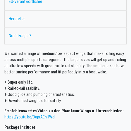
EU-Verantwortlicher
Hersteller
Noch Fragen?
We wanted a range of medium/low aspect wings that make foiling easy
across multiple sports categories. The larger sizes will get up and foiling
at ultra low speeds with great rail to rail stability. The smaller sized have
better turning performance and fit perfectly into a boat wake.
+ Super early lift.
+ Rail-to-rail stability.
+ Good glide and pumping characteristics.
+ Downturned wingtips for safety.
Empfehlenswertes Video zu den Phantasm-Wings u. Unterschieden:
https://youtu.be/DaprAEnHWgI
Package Includes: