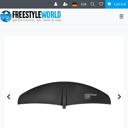
EUR
0,00 EUR
☰