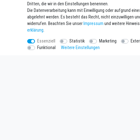
Dritten, die wir in den Einstellungen benennen.
Goya Custom Quad 9 Pro Carbon Haiku
Die Datenverarbeitung kann mit Einwilligung oder aufgrund eine
2.995,00 € *
abgelehnt werden. Es besteht das Recht, nicht einzuwilligen un
*
inkl. ges. MwSt.
zzgl.
Versandkosten
widerrufen. Beachten Sie unser
Impressum
und weitere Hinwei
erklärung
.
Essenziell
Statistik
Marketing
Exte
Funktional
Weitere Einstellungen
Einkaufen
Unterne
Zahlungsarten
Kontakt
Versandarten & Kosten
Datenschu
Widerrufsrecht
AGB
Warenkorb
Impressu
Zur Kasse
Batteriee
SEHR GUT
Ver
4.93 / 5
aus 54 Bewertungen