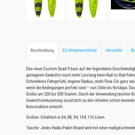
Beschreibung
EU-Verantwortlicher
Hersteller
No
Das neue Custom Quad 9 baut auf der legendären Geschwindigk
geringeren Gewichts noch mehr Leistung beim Rail-to-Rail-Fahre
Schnelleres Fahrgefühl, engerer Radius, mehr Flow. Ein ganz neu
wenn die Bedingungen perfekt sind – von Chile bis Ho’okipa. Da
Größe um 250 bis 500 Gramm. Durch die Verwendung leichter K
Gewichtsreduzierung zusätzlich zu den ohnehin schon beeindr
Konstruktion erreicht.
Größen: Erhältlich in 84, 88, 94, 104, 116 Litern.
Tasche: Jedes Haiku-Paket-Board wird mit einer maßgeschneide