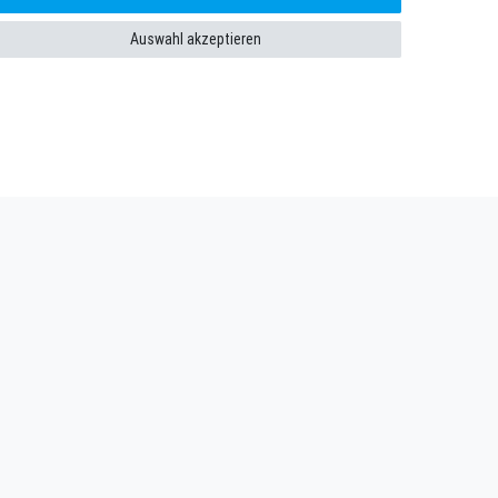
Auswahl akzeptieren
enießen. Plus 10 EUR Gutschein für die Newsletteranmeldung,
n­schutz­erklärung
gelesen habe. Meine Einwilligung kann ich jederzeit
Abonnieren
** Hierbei handelt es sich um ein Pflichtfeld.