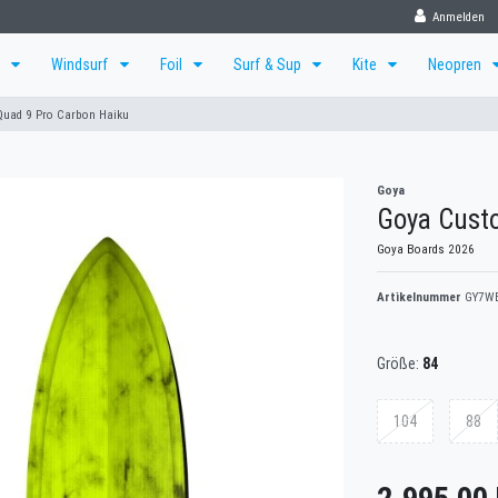
Anmelden
f
Windsurf
Foil
Surf & Sup
Kite
Neopren
uad 9 Pro Carbon Haiku
Goya
Goya Cust
Goya Boards 2026
Artikelnummer
GY7W
Größe:
84
104
88