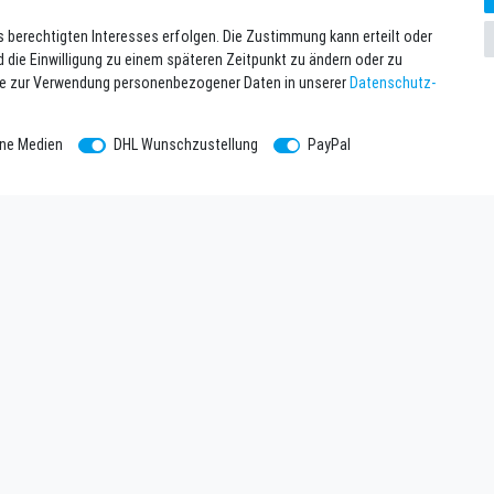
s berechtigten Interesses erfolgen. Die Zustimmung kann erteilt oder
d die Einwilligung zu einem späteren Zeitpunkt zu ändern oder zu
se zur Verwendung personenbezogener Daten in unserer
Daten­schutz­
rne Medien
DHL Wunschzustellung
PayPal
hmen
Newsletter eintragen
Melde Dich an um alle Vorteile zu g
tzerklärung
einlösbar ab 75 EUR Warenwert!
Newsletter
E-MAIL **
m
Honig
ntsorgung
Hiermit bestätige ich, dass ich die
Date
widerrufen.**
Kontakt
trag widerrufen