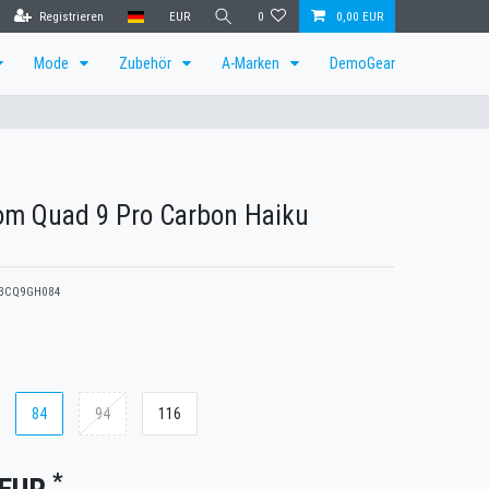
Registrieren
EUR
0
0,00 EUR
Mode
Zubehör
A-Marken
DemoGear
om Quad 9 Pro Carbon Haiku
BCQ9GH084
84
94
116
*