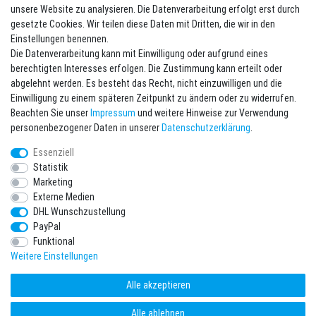
unsere Website zu analysieren. Die Datenverarbeitung erfolgt erst durch
Newsletter eintragen
gesetzte Cookies. Wir teilen diese Daten mit Dritten, die wir in den
Einstellungen benennen.
Melde Dich an um alle Vorteile zu genießen. Plus 10 EUR Gutschein für
Die Datenverarbeitung kann mit Einwilligung oder aufgrund eines
die Newsletteranmeldung, einlösbar ab 75 EUR Warenwert!
berechtigten Interesses erfolgen. Die Zustimmung kann erteilt oder
Newsletter
E-MAIL **
abgelehnt werden. Es besteht das Recht, nicht einzuwilligen und die
Honig
Einwilligung zu einem späteren Zeitpunkt zu ändern oder zu widerrufen.
Beachten Sie unser
Impressum
und weitere Hinweise zur Verwendung
Hiermit bestätige ich, dass ich die
Daten­schutz­erklärung
gelesen habe. Meine
personenbezogener Daten in unserer
Daten­schutz­erklärung
.
Einwilligung kann ich jederzeit widerrufen.**
Essenziell
Abonnieren
Statistik
Marketing
** Hierbei handelt es sich um ein Pflichtfeld.
Externe Medien
DHL Wunschzustellung
* Pflichtfeld
PayPal
Ich möchte den Newsletter abonnieren. Bitte senden Sie mir entsprechend
Ihrer
Daten­schutz­erklärung
regelmäßig und jederzeit widerruflich
Funktional
Informationen zu folgendem Produktsortiment per E-Mail zu: Sportartikel und
Zubehör aus Ihrem Sortiment.
Weitere Einstellungen
Alle akzeptieren
Alle ablehnen