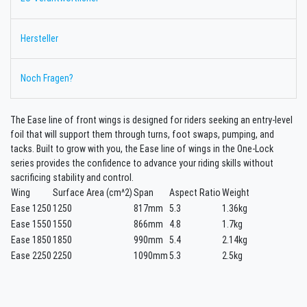
Hersteller
Noch Fragen?
The Ease line of front wings is designed for riders seeking an entry-level
foil that will support them through turns, foot swaps, pumping, and
tacks. Built to grow with you, the Ease line of wings in the One-Lock
series provides the confidence to advance your riding skills without
sacrificing stability and control.
Wing
Surface Area (cm^2)
Span
Aspect Ratio
Weight
Ease 1250
1250
817mm
5.3
1.36kg
Ease 1550
1550
866mm
4.8
1.7kg
Ease 1850
1850
990mm
5.4
2.14kg
Ease 2250
2250
1090mm
5.3
2.5kg