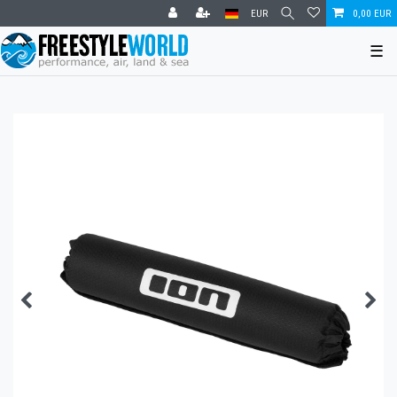
EUR
0,00 EUR
☰