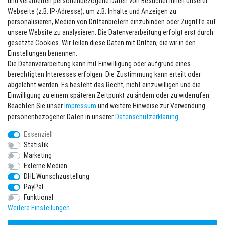
und verarbeiten personenbezogene Daten von Besucher:innen unserer
Webseite (z.B. IP-Adresse), um z.B. Inhalte und Anzeigen zu
Kontakt
Vertrag widerrufen
personalisieren, Medien von Drittanbietern einzubinden oder Zugriffe auf
unsere Website zu analysieren. Die Datenverarbeitung erfolgt erst durch
Newsletter eintragen
gesetzte Cookies. Wir teilen diese Daten mit Dritten, die wir in den
Einstellungen benennen.
Melde Dich an um alle Vorteile zu genießen. Plus 10 EUR Gutschein für
Die Datenverarbeitung kann mit Einwilligung oder aufgrund eines
die Newsletteranmeldung, einlösbar ab 75 EUR Warenwert!
berechtigten Interesses erfolgen. Die Zustimmung kann erteilt oder
Newsletter
E-MAIL **
abgelehnt werden. Es besteht das Recht, nicht einzuwilligen und die
Honig
Einwilligung zu einem späteren Zeitpunkt zu ändern oder zu widerrufen.
Beachten Sie unser
Impressum
und weitere Hinweise zur Verwendung
Hiermit bestätige ich, dass ich die
Daten­schutz­erklärung
gelesen habe. Meine
personenbezogener Daten in unserer
Daten­schutz­erklärung
.
Einwilligung kann ich jederzeit widerrufen.**
Essenziell
Abonnieren
Statistik
Marketing
** Hierbei handelt es sich um ein Pflichtfeld.
Externe Medien
DHL Wunschzustellung
* Pflichtfeld
PayPal
Ich möchte den Newsletter abonnieren. Bitte senden Sie mir entsprechend
Ihrer
Daten­schutz­erklärung
regelmäßig und jederzeit widerruflich
Funktional
Informationen zu folgendem Produktsortiment per E-Mail zu: Sportartikel und
Zubehör aus Ihrem Sortiment.
Weitere Einstellungen