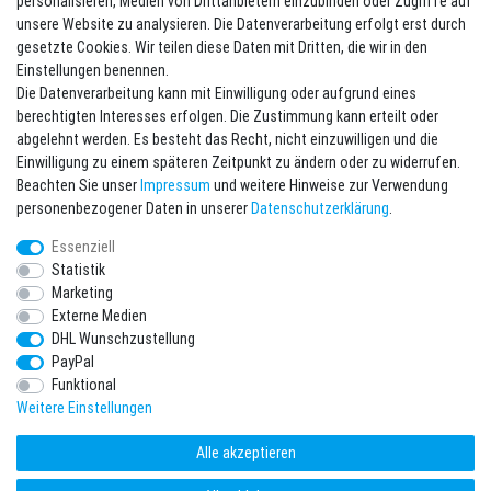
personalisieren, Medien von Drittanbietern einzubinden oder Zugriffe auf
unsere Website zu analysieren. Die Datenverarbeitung erfolgt erst durch
Newsletter eintragen
gesetzte Cookies. Wir teilen diese Daten mit Dritten, die wir in den
Einstellungen benennen.
Melde Dich an um alle Vorteile zu genießen. Plus 10 EUR Gutschein für
Die Datenverarbeitung kann mit Einwilligung oder aufgrund eines
die Newsletteranmeldung, einlösbar ab 75 EUR Warenwert!
berechtigten Interesses erfolgen. Die Zustimmung kann erteilt oder
Newsletter
E-MAIL **
abgelehnt werden. Es besteht das Recht, nicht einzuwilligen und die
Honig
Einwilligung zu einem späteren Zeitpunkt zu ändern oder zu widerrufen.
Beachten Sie unser
Impressum
und weitere Hinweise zur Verwendung
Hiermit bestätige ich, dass ich die
Daten­schutz­erklärung
gelesen habe. Meine
personenbezogener Daten in unserer
Daten­schutz­erklärung
.
Einwilligung kann ich jederzeit widerrufen.**
Essenziell
Abonnieren
Statistik
Marketing
** Hierbei handelt es sich um ein Pflichtfeld.
Externe Medien
DHL Wunschzustellung
* Pflichtfeld
PayPal
Ich möchte den Newsletter abonnieren. Bitte senden Sie mir entsprechend
Ihrer
Daten­schutz­erklärung
regelmäßig und jederzeit widerruflich
Funktional
Informationen zu folgendem Produktsortiment per E-Mail zu: Sportartikel und
Zubehör aus Ihrem Sortiment.
Weitere Einstellungen
Alle akzeptieren