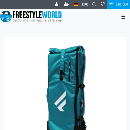
EUR
0,00 EUR
☰