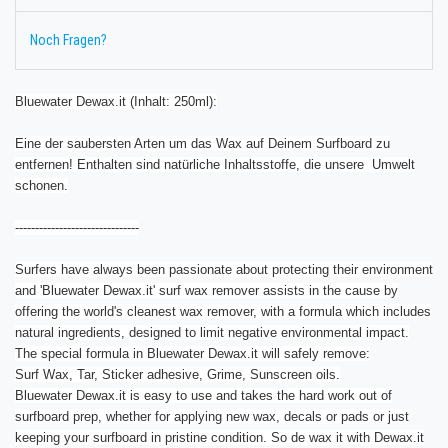
Noch Fragen?
Bluewater Dewax.it (Inhalt: 250ml):
Eine der saubersten Arten um das Wax auf Deinem Surfboard zu
entfernen! Enthalten sind natürliche Inhaltsstoffe, die unsere Umwelt
schonen.
-------------------------------
Surfers have always been passionate about protecting their environment
and 'Bluewater Dewax.it' surf wax remover assists in the cause by
offering the world's cleanest wax remover, with a formula which includes
natural ingredients, designed to limit negative environmental impact.
The special formula in Bluewater Dewax.it will safely remove:
Surf Wax, Tar, Sticker adhesive, Grime, Sunscreen oils.
Bluewater Dewax.it is easy to use and takes the hard work out of
surfboard prep, whether for applying new wax, decals or pads or just
keeping your surfboard in pristine condition. So de wax it with Dewax.it