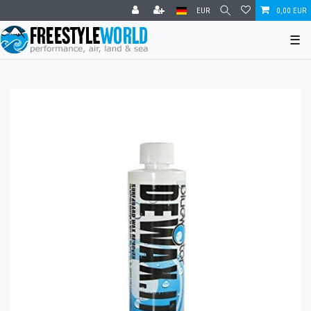
EUR
0,00 EUR
☰