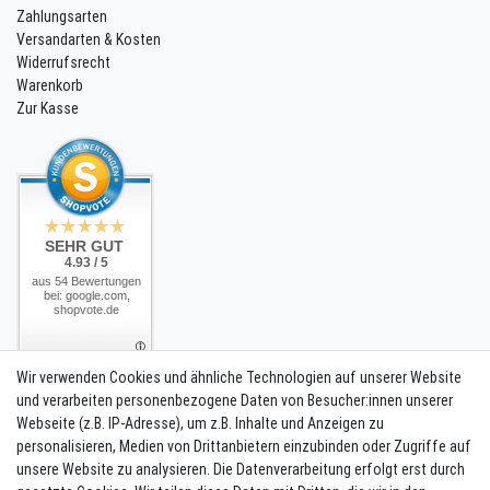
Zahlungsarten
Versandarten & Kosten
Widerrufsrecht
Warenkorb
Zur Kasse
SEHR GUT
4.93 / 5
aus 54 Bewertungen
bei: google.com,
shopvote.de
Wir verwenden Cookies und ähnliche Technologien auf unserer Website
Unternehmen
und verarbeiten personenbezogene Daten von Besucher:innen unserer
Kontakt
Webseite (z.B. IP-Adresse), um z.B. Inhalte und Anzeigen zu
Datenschutzerklärung
personalisieren, Medien von Drittanbietern einzubinden oder Zugriffe auf
AGB
unsere Website zu analysieren. Die Datenverarbeitung erfolgt erst durch