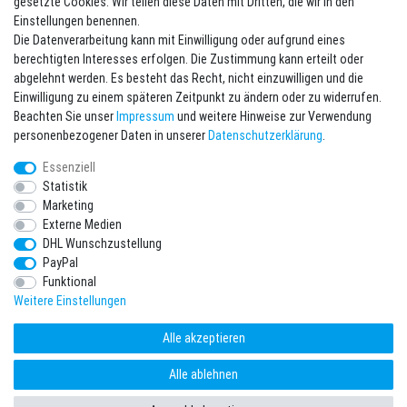
Impressum
gesetzte Cookies. Wir teilen diese Daten mit Dritten, die wir in den
Batterieentsorgung
Einstellungen benennen.
Die Datenverarbeitung kann mit Einwilligung oder aufgrund eines
berechtigten Interesses erfolgen. Die Zustimmung kann erteilt oder
abgelehnt werden. Es besteht das Recht, nicht einzuwilligen und die
Einwilligung zu einem späteren Zeitpunkt zu ändern oder zu widerrufen.
Beachten Sie unser
Impressum
und weitere Hinweise zur Verwendung
personenbezogener Daten in unserer
Daten­schutz­erklärung
.
Kontakt
Vertrag widerrufen
Essenziell
Newsletter eintragen
Statistik
Marketing
Melde Dich an um alle Vorteile zu genießen. Plus 10 EUR Gutschein für
Externe Medien
die Newsletteranmeldung, einlösbar ab 75 EUR Warenwert!
DHL Wunschzustellung
Newsletter
PayPal
E-MAIL **
Honig
Funktional
Weitere Einstellungen
Hiermit bestätige ich, dass ich die
Daten­schutz­erklärung
gelesen habe. Meine
Einwilligung kann ich jederzeit widerrufen.**
Alle akzeptieren
Abonnieren
Alle ablehnen
** Hierbei handelt es sich um ein Pflichtfeld.