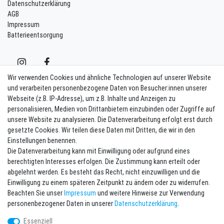
Datenschutzerklärung
AGB
Impressum
Batterieentsorgung
Wir verwenden Cookies und ähnliche Technologien auf unserer Website
und verarbeiten personenbezogene Daten von Besucher:innen unserer
Webseite (z.B. IP-Adresse), um z.B. Inhalte und Anzeigen zu
Kontakt
Vertrag widerrufen
personalisieren, Medien von Drittanbietern einzubinden oder Zugriffe auf
unsere Website zu analysieren. Die Datenverarbeitung erfolgt erst durch
Newsletter eintragen
gesetzte Cookies. Wir teilen diese Daten mit Dritten, die wir in den
Einstellungen benennen.
Melde Dich an um alle Vorteile zu genießen. Plus 10 EUR Gutschein für
Die Datenverarbeitung kann mit Einwilligung oder aufgrund eines
die Newsletteranmeldung, einlösbar ab 75 EUR Warenwert!
berechtigten Interesses erfolgen. Die Zustimmung kann erteilt oder
Newsletter
E-MAIL **
abgelehnt werden. Es besteht das Recht, nicht einzuwilligen und die
Honig
Einwilligung zu einem späteren Zeitpunkt zu ändern oder zu widerrufen.
Beachten Sie unser
Impressum
und weitere Hinweise zur Verwendung
Hiermit bestätige ich, dass ich die
Daten­schutz­erklärung
gelesen habe. Meine
personenbezogener Daten in unserer
Daten­schutz­erklärung
.
Einwilligung kann ich jederzeit widerrufen.**
Essenziell