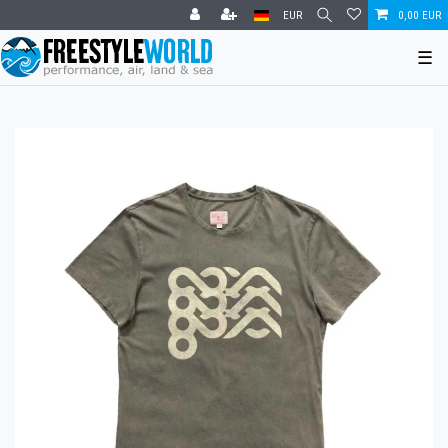
EUR
0,00 EUR
☰