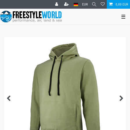
EUR
0,00 EUR
☰