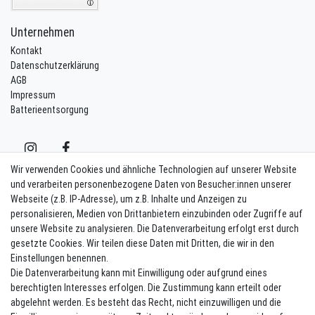
Unternehmen
Kontakt
Datenschutzerklärung
AGB
Impressum
Batterieentsorgung
Wir verwenden Cookies und ähnliche Technologien auf unserer Website
und verarbeiten personenbezogene Daten von Besucher:innen unserer
Webseite (z.B. IP-Adresse), um z.B. Inhalte und Anzeigen zu
Kontakt
Vertrag widerrufen
personalisieren, Medien von Drittanbietern einzubinden oder Zugriffe auf
unsere Website zu analysieren. Die Datenverarbeitung erfolgt erst durch
Newsletter eintragen
gesetzte Cookies. Wir teilen diese Daten mit Dritten, die wir in den
Einstellungen benennen.
Melde Dich an um alle Vorteile zu genießen. Plus 10 EUR Gutschein für
Die Datenverarbeitung kann mit Einwilligung oder aufgrund eines
die Newsletteranmeldung, einlösbar ab 75 EUR Warenwert!
berechtigten Interesses erfolgen. Die Zustimmung kann erteilt oder
Newsletter
E-MAIL **
abgelehnt werden. Es besteht das Recht, nicht einzuwilligen und die
Honig