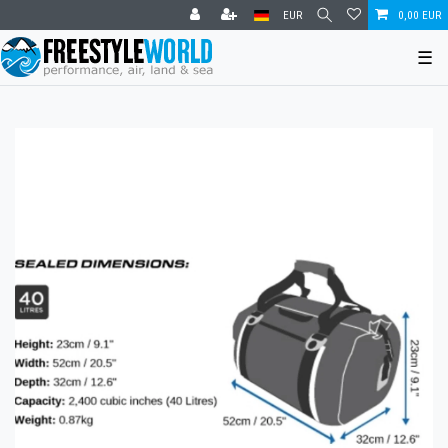
EUR
0,00 EUR
☰