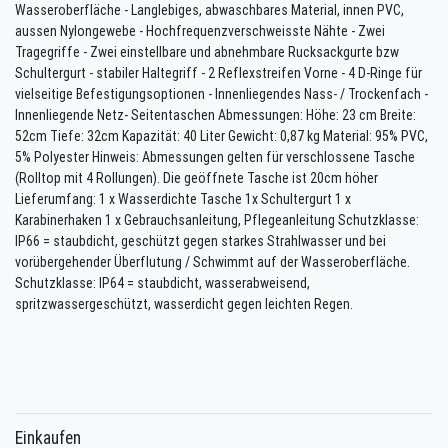
Wasseroberfläche - Langlebiges, abwaschbares Material, innen PVC,
aussen Nylongewebe - Hochfrequenzverschweisste Nähte - Zwei
Tragegriffe - Zwei einstellbare und abnehmbare Rucksackgurte bzw
Schultergurt - stabiler Haltegriff - 2 Reflexstreifen Vorne - 4 D-Ringe für
vielseitige Befestigungsoptionen - Innenliegendes Nass- / Trockenfach -
Innenliegende Netz- Seitentaschen Abmessungen: Höhe: 23 cm Breite:
52cm Tiefe: 32cm Kapazität: 40 Liter Gewicht: 0,87 kg Material: 95% PVC,
5% Polyester Hinweis: Abmessungen gelten für verschlossene Tasche
(Rolltop mit 4 Rollungen). Die geöffnete Tasche ist 20cm höher
Lieferumfang: 1 x Wasserdichte Tasche 1x Schultergurt 1 x
Karabinerhaken 1 x Gebrauchsanleitung, Pflegeanleitung Schutzklasse:
IP66 = staubdicht, geschützt gegen starkes Strahlwasser und bei
vorübergehender Überflutung / Schwimmt auf der Wasseroberfläche.
Schutzklasse: IP64 = staubdicht, wasserabweisend,
spritzwassergeschützt, wasserdicht gegen leichten Regen.
Einkaufen