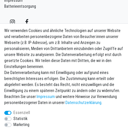
Impressum
Batterieentsorgung
Wir verwenden Cookies und ähnliche Technologien auf unserer Website
und verarbeiten personenbezogene Daten von Besucher:innen unserer
Webseite (z.B. IP-Adresse), um z.B. Inhalte und Anzeigen zu
Kontakt
Vertrag widerrufen
personalisieren, Medien von Drittanbietern einzubinden oder Zugriffe auf
unsere Website zu analysieren. Die Datenverarbeitung erfolgt erst durch
Newsletter eintragen
gesetzte Cookies. Wir teilen diese Daten mit Dritten, die wir in den
Einstellungen benennen.
Melde Dich an um alle Vorteile zu genießen. Plus 10 EUR Gutschein für
Die Datenverarbeitung kann mit Einwilligung oder aufgrund eines
die Newsletteranmeldung, einlösbar ab 75 EUR Warenwert!
berechtigten Interesses erfolgen. Die Zustimmung kann erteilt oder
Newsletter
E-MAIL **
abgelehnt werden. Es besteht das Recht, nicht einzuwilligen und die
Honig
Einwilligung zu einem späteren Zeitpunkt zu ändern oder zu widerrufen.
Beachten Sie unser
Impressum
und weitere Hinweise zur Verwendung
Hiermit bestätige ich, dass ich die
Daten­schutz­erklärung
gelesen habe. Meine
personenbezogener Daten in unserer
Daten­schutz­erklärung
.
Einwilligung kann ich jederzeit widerrufen.**
Essenziell
Abonnieren
Statistik
Marketing
** Hierbei handelt es sich um ein Pflichtfeld.