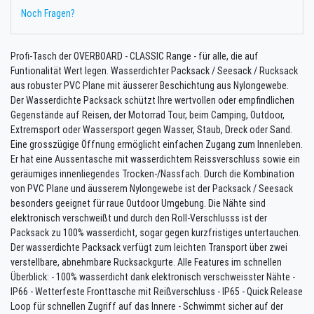
Noch Fragen?
Profi-Tasch der OVERBOARD - CLASSIC Range - für alle, die auf
Funtionalität Wert legen. Wasserdichter Packsack / Seesack / Rucksack
aus robuster PVC Plane mit äusserer Beschichtung aus Nylongewebe.
Der Wasserdichte Packsack schützt Ihre wertvollen oder empfindlichen
Gegenstände auf Reisen, der Motorrad Tour, beim Camping, Outdoor,
Extremsport oder Wassersport gegen Wasser, Staub, Dreck oder Sand.
Eine grosszügige Öffnung ermöglicht einfachen Zugang zum Innenleben.
Er hat eine Aussentasche mit wasserdichtem Reissverschluss sowie ein
geräumiges innenliegendes Trocken-/Nassfach. Durch die Kombination
von PVC Plane und äusserem Nylongewebe ist der Packsack / Seesack
besonders geeignet für raue Outdoor Umgebung. Die Nähte sind
elektronisch verschweißt und durch den Roll-Verschlusss ist der
Packsack zu 100% wasserdicht, sogar gegen kurzfristiges untertauchen.
Der wasserdichte Packsack verfügt zum leichten Transport über zwei
verstellbare, abnehmbare Rucksackgurte. Alle Features im schnellen
Überblick: - 100% wasserdicht dank elektronisch verschweisster Nähte -
IP66 - Wetterfeste Fronttasche mit Reißverschluss - IP65 - Quick Release
Loop für schnellen Zugriff auf das Innere - Schwimmt sicher auf der