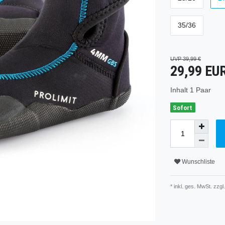
35/36
UVP 39,99 €
29,99 EU
Inhalt
1
Paar
Sofort
Wunschliste
* inkl. ges. MwSt. zzgl.