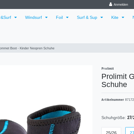
Anmelden
r&Surf
Windsurf
Foil
Surf & Sup
Kite
rommet Boot - Kinder Neopren Schuhe
Prolimit
Prolimit 
Schuhe
Artikelnummer
87172
27/
Schuhgröße:
25/26
2