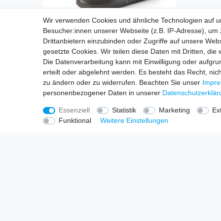
Wir verwenden Cookies und ähnliche Technologien auf 
Besucher:innen unserer Webseite (z.B. IP-Adresse), um z
Drittanbietern einzubinden oder Zugriffe auf unsere Webs
gesetzte Cookies. Wir teilen diese Daten mit Dritten, die
Prolimit Grommet Boot - Kinder Neopren Schuhe
Die Datenverarbeitung kann mit Einwilligung oder aufgru
ab 29,99 € *
erteilt oder abgelehnt werden. Es besteht das Recht, nich
UVP 39,99 €
zu ändern oder zu widerrufen. Beachten Sie unser
Impr
1
Paar
*
inkl. ges. MwSt.
zzgl.
Versandkosten
personenbezogener Daten in unserer
Daten­schutz­erklä
Essenziell
Statistik
Marketing
Ex
Funktional
Weitere Einstellungen
Einkaufen
Untern
Zahlungsarten
Kontakt
Versandarten & Kosten
Datensch
Widerrufsrecht
AGB
Warenkorb
Impress
Zur Kasse
Batteriee