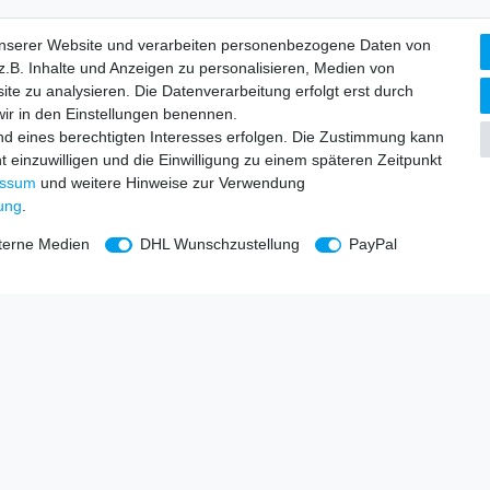
unserer Website und verarbeiten personenbezogene Daten von
.B. Inhalte und Anzeigen zu personalisieren, Medien von
ite zu analysieren. Die Datenverarbeitung erfolgt erst durch
 wir in den Einstellungen benennen.
nd eines berechtigten Interesses erfolgen. Die Zustimmung kann
t einzuwilligen und die Einwilligung zu einem späteren Zeitpunkt
essum
und weitere Hinweise zur Verwendung
rung
.
terne Medien
DHL Wunschzustellung
PayPal
ehmen
Newsletter eintragen
Melde Dich an um alle Vorteile z
utzerklärung
Newsletteranmeldung, einlösbar
Newsletter
E-MAIL **
um
Honig
ntsorgung
Hiermit bestätige ich, dass ich die
Daten