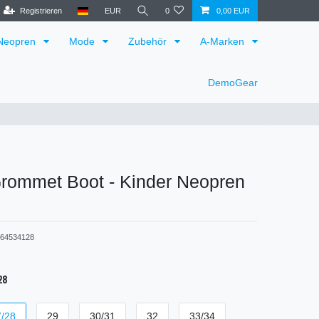
Registrieren
EUR
0
0,00 EUR
Neopren
Mode
Zubehör
A-Marken
DemoGear
Grommet Boot - Kinder Neopren
64534128
28
7/28
29
30/31
32
33/34