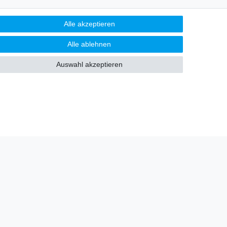
Alle akzeptieren
Alle ablehnen
Auswahl akzeptieren
u genießen. Plus 10 EUR Gutschein für die
 ab 75 EUR Warenwert!
­schutz­erklärung
gelesen habe. Meine Einwilligung kann ich jederzeit