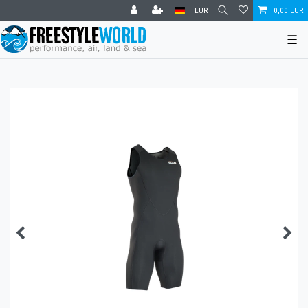
EUR
0,00 EUR
☰