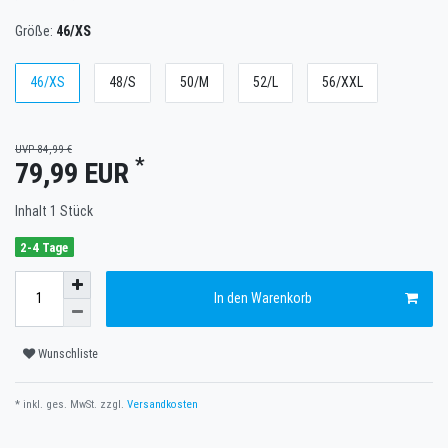
Größe:
46/XS
46/XS
48/S
50/M
52/L
56/XXL
UVP 84,99 €
*
79,99 EUR
Inhalt
1
Stück
2-4 Tage
In den Warenkorb
Wunschliste
* inkl. ges. MwSt. zzgl.
Versandkosten