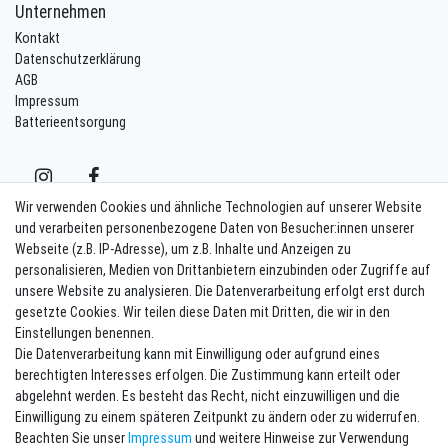
Unternehmen
Kontakt
Datenschutzerklärung
AGB
Impressum
Batterieentsorgung
Wir verwenden Cookies und ähnliche Technologien auf unserer Website
und verarbeiten personenbezogene Daten von Besucher:innen unserer
Webseite (z.B. IP-Adresse), um z.B. Inhalte und Anzeigen zu
Kontakt
Vertrag widerrufen
personalisieren, Medien von Drittanbietern einzubinden oder Zugriffe auf
unsere Website zu analysieren. Die Datenverarbeitung erfolgt erst durch
Newsletter eintragen
gesetzte Cookies. Wir teilen diese Daten mit Dritten, die wir in den
Einstellungen benennen.
Melde Dich an um alle Vorteile zu genießen. Plus 10 EUR Gutschein für
Die Datenverarbeitung kann mit Einwilligung oder aufgrund eines
die Newsletteranmeldung, einlösbar ab 75 EUR Warenwert!
berechtigten Interesses erfolgen. Die Zustimmung kann erteilt oder
Newsletter
E-MAIL **
abgelehnt werden. Es besteht das Recht, nicht einzuwilligen und die
Honig
Einwilligung zu einem späteren Zeitpunkt zu ändern oder zu widerrufen.
Beachten Sie unser
Impressum
und weitere Hinweise zur Verwendung
Hiermit bestätige ich, dass ich die
Daten­schutz­erklärung
gelesen habe. Meine