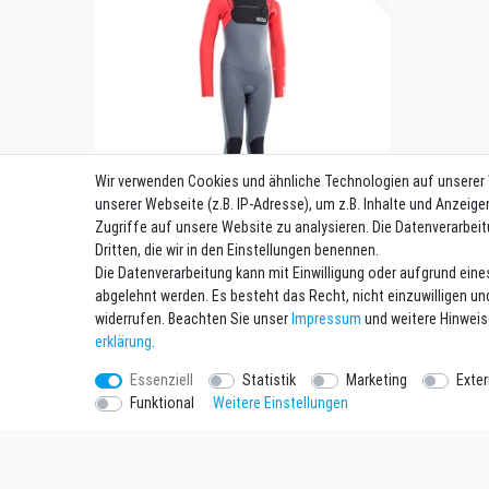
Wir verwenden Cookies und ähnliche Technologien auf unserer
unserer Webseite (z.B. IP-Adresse), um z.B. Inhalte und Anzeige
Zugriffe auf unsere Website zu analysieren. Die Datenverarbeit
Dritten, die wir in den Einstellungen benennen.
Capture Semidry 3/2 FZ DL
Die Datenverarbeitung kann mit Einwilligung oder aufgrund eine
ab 110,49 € *
abgelehnt werden. Es besteht das Recht, nicht einzuwilligen un
UVP 184,99 €
widerrufen. Beachten Sie unser
Impressum
und weitere Hinwei
*
inkl. ges. MwSt.
zzgl.
Versandkosten
erklärung
.
Essenziell
Statistik
Marketing
Exte
Funktional
Weitere Einstellungen
Einkaufen
Unterne
Zahlungsarten
Kontakt