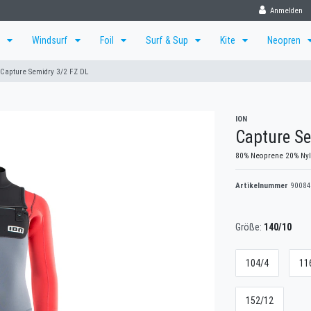
Anmelden
f
Windsurf
Foil
Surf & Sup
Kite
Neopren
Capture Semidry 3/2 FZ DL
ION
Capture Se
80% Neoprene 20% Ny
Artikelnummer
90084
Größe:
140/10
104/4
11
152/12