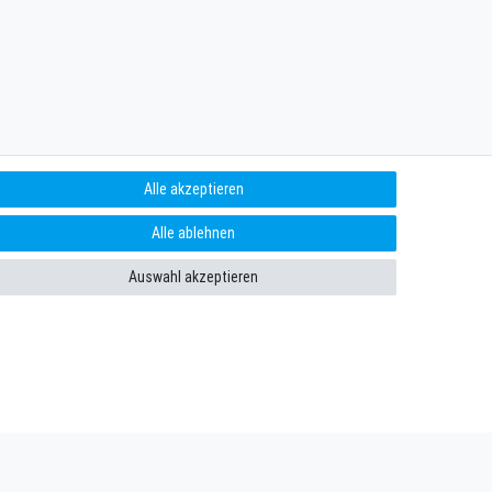
Alle akzeptieren
Alle ablehnen
Auswahl akzeptieren
enießen. Plus 10 EUR Gutschein für die Newsletteranmeldung,