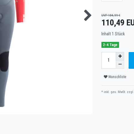
UVP 184,99 €
110,49 E
Inhalt
1
Stück
2-4 Tage
Wunschliste
* inkl. ges. MwSt. zzgl.