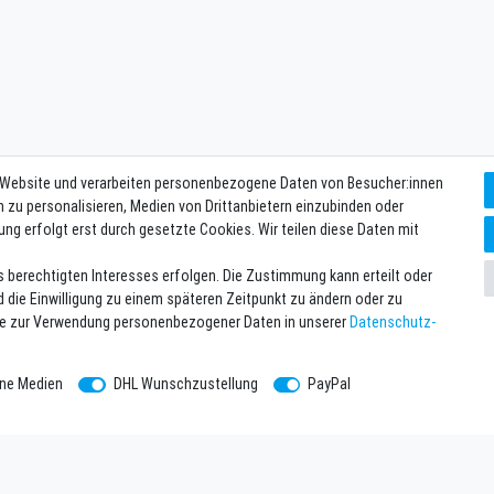
 Website und verarbeiten personenbezogene Daten von Besucher:innen
n zu personalisieren, Medien von Drittanbietern einzubinden oder
ung erfolgt erst durch gesetzte Cookies. Wir teilen diese Daten mit
s berechtigten Interesses erfolgen. Die Zustimmung kann erteilt oder
d die Einwilligung zu einem späteren Zeitpunkt zu ändern oder zu
se zur Verwendung personenbezogener Daten in unserer
Daten­schutz­
rne Medien
DHL Wunschzustellung
PayPal
hmen
Newsletter eintragen
Melde Dich an um alle Vorteile zu g