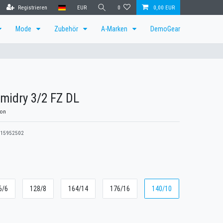
Registrieren
EUR
0
0,00 EUR
Mode
Zubehör
A-Marken
DemoGear
midry 3/2 FZ DL
lon
15952502
6/6
128/8
164/14
176/16
140/10