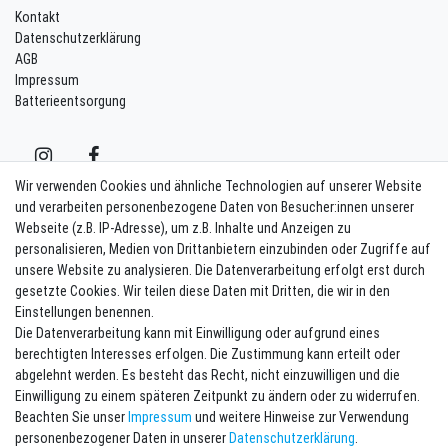
Kontakt
Datenschutzerklärung
AGB
Impressum
Batterieentsorgung
Wir verwenden Cookies und ähnliche Technologien auf unserer Website
und verarbeiten personenbezogene Daten von Besucher:innen unserer
Webseite (z.B. IP-Adresse), um z.B. Inhalte und Anzeigen zu
Kontakt
Vertrag widerrufen
personalisieren, Medien von Drittanbietern einzubinden oder Zugriffe auf
unsere Website zu analysieren. Die Datenverarbeitung erfolgt erst durch
Newsletter eintragen
gesetzte Cookies. Wir teilen diese Daten mit Dritten, die wir in den
Einstellungen benennen.
Melde Dich an um alle Vorteile zu genießen. Plus 10 EUR Gutschein für
Die Datenverarbeitung kann mit Einwilligung oder aufgrund eines
die Newsletteranmeldung, einlösbar ab 75 EUR Warenwert!
berechtigten Interesses erfolgen. Die Zustimmung kann erteilt oder
Newsletter
E-MAIL **
abgelehnt werden. Es besteht das Recht, nicht einzuwilligen und die
Honig
Einwilligung zu einem späteren Zeitpunkt zu ändern oder zu widerrufen.
Beachten Sie unser
Impressum
und weitere Hinweise zur Verwendung
Hiermit bestätige ich, dass ich die
Daten­schutz­erklärung
gelesen habe. Meine
personenbezogener Daten in unserer
Daten­schutz­erklärung
.
Einwilligung kann ich jederzeit widerrufen.**