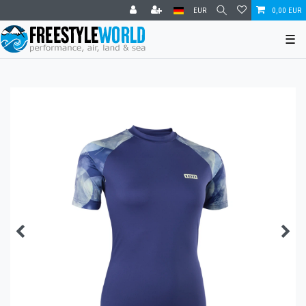
EUR
0,00 EUR
☰