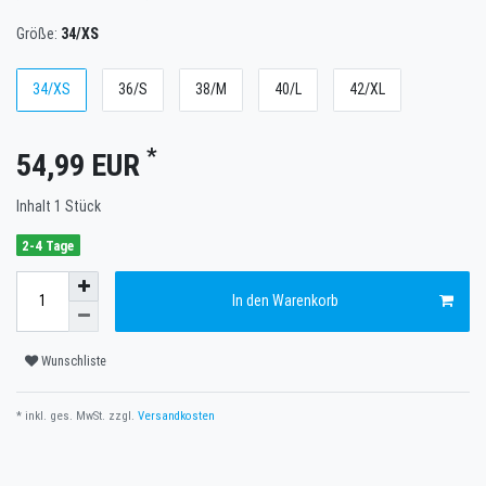
Größe:
34/XS
34/XS
36/S
38/M
40/L
42/XL
*
54,99 EUR
Inhalt
1
Stück
2-4 Tage
In den Warenkorb
Wunschliste
* inkl. ges. MwSt. zzgl.
Versandkosten