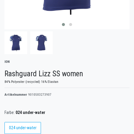
ION
Rashguard Lizz SS women
84% Polyester (recycled) 16% Elastan
Artikelnummer
9010583273907
Farbe:
024 under-water
024 under-water