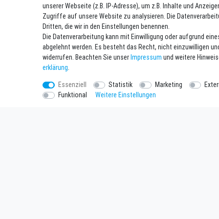
unserer Webseite (z.B. IP-Adresse), um z.B. Inhalte und Anzeige
Zugriffe auf unsere Website zu analysieren. Die Datenverarbeit
Dritten, die wir in den Einstellungen benennen.
OverBoard wasserdichtes Packsack Multipack 3er
Set
Die Datenverarbeitung kann mit Einwilligung oder aufgrund eine
38,95 € *
abgelehnt werden. Es besteht das Recht, nicht einzuwilligen un
*
inkl. ges. MwSt.
zzgl.
Versandkosten
widerrufen. Beachten Sie unser
Impressum
und weitere Hinwei
erklärung
.
Essenziell
Statistik
Marketing
Exte
Funktional
Weitere Einstellungen
Einkaufen
Unterne
Zahlungsarten
Kontakt
Versandarten & Kosten
Datenschu
Widerrufsrecht
AGB
Warenkorb
Impressu
Zur Kasse
Batteriee