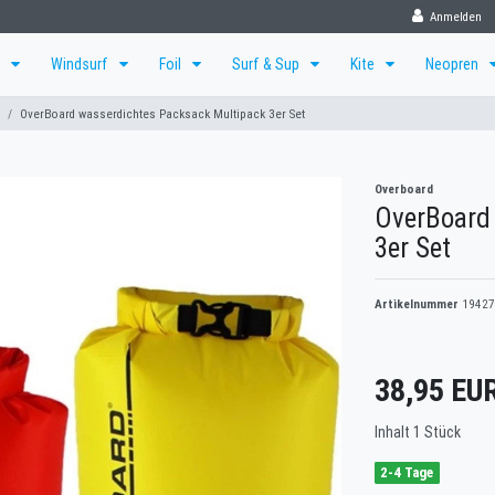
Anmelden
f
Windsurf
Foil
Surf & Sup
Kite
Neopren
OverBoard wasserdichtes Packsack Multipack 3er Set
Overboard
OverBoard
3er Set
Artikelnummer
19427
38,95 EU
Inhalt
1
Stück
2-4 Tage