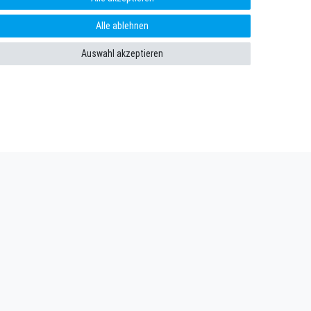
Alle ablehnen
Auswahl akzeptieren
enießen. Plus 10 EUR Gutschein für die Newsletteranmeldung,
n­schutz­erklärung
gelesen habe. Meine Einwilligung kann ich jederzeit
Abonnieren