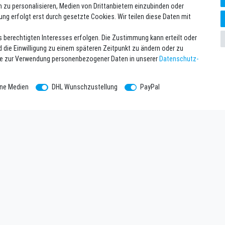
n zu personalisieren, Medien von Drittanbietern einzubinden oder
ung erfolgt erst durch gesetzte Cookies. Wir teilen diese Daten mit
s berechtigten Interesses erfolgen. Die Zustimmung kann erteilt oder
d die Einwilligung zu einem späteren Zeitpunkt zu ändern oder zu
se zur Verwendung personenbezogener Daten in unserer
Daten­schutz­
rne Medien
DHL Wunschzustellung
PayPal
hmen
Newsletter eintragen
Melde Dich an um alle Vorteile zu g
tzerklärung
einlösbar ab 75 EUR Warenwert!
Newsletter
E-MAIL **
m
Honig
ntsorgung
Hiermit bestätige ich, dass ich die
Date
widerrufen.**