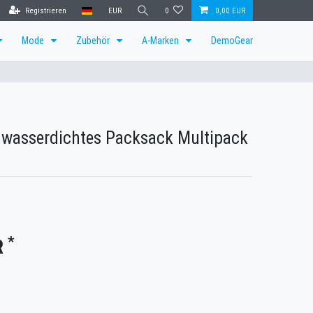
Registrieren
EUR
0
0,00 EUR
Mode
Zubehör
A-Marken
DemoGear
 wasserdichtes Packsack Multipack
*
R