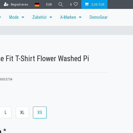
Registrieren
EUR
0
0,00 EUR
Mode
Zubehör
A-Marken
DemoGear
e Fit T-Shirt Flower Washed Pi
0053734
L
XL
XS
*