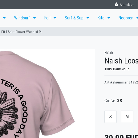
Anmelden
f
Windsurf
Foil
Surf & Sup
Kite
Neopren
Fit T-Shirt Flower Washed Pi
Naish
Naish Loos
100% Baumwolle.
Artikelnummer
84952
Größe:
XS
S
M