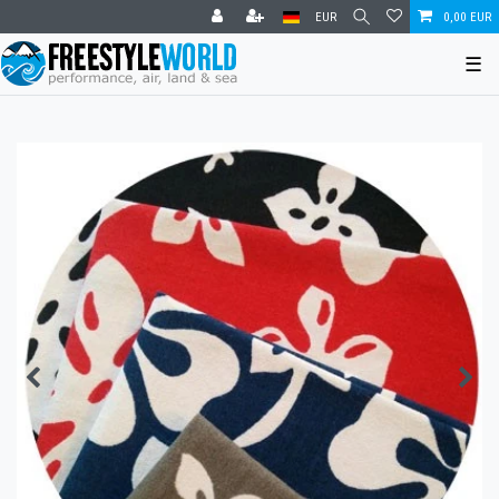
EUR
0,00 EUR
☰