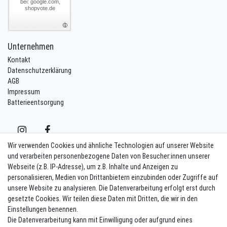
bei: google.com,
shopvote.de
Unternehmen
Kontakt
Datenschutzerklärung
AGB
Impressum
Batterieentsorgung
Wir verwenden Cookies und ähnliche Technologien auf unserer Website
und verarbeiten personenbezogene Daten von Besucher:innen unserer
Webseite (z.B. IP-Adresse), um z.B. Inhalte und Anzeigen zu
Kontakt
Vertrag widerrufen
personalisieren, Medien von Drittanbietern einzubinden oder Zugriffe auf
unsere Website zu analysieren. Die Datenverarbeitung erfolgt erst durch
Newsletter eintragen
gesetzte Cookies. Wir teilen diese Daten mit Dritten, die wir in den
Einstellungen benennen.
Melde Dich an um alle Vorteile zu genießen. Plus 10 EUR Gutschein für
Die Datenverarbeitung kann mit Einwilligung oder aufgrund eines
die Newsletteranmeldung, einlösbar ab 75 EUR Warenwert!