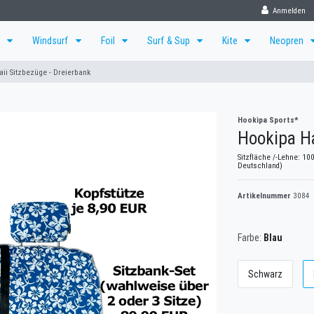
Anmelden
f
Windsurf
Foil
Surf & Sup
Kite
Neopren
ii Sitzbezüge - Dreierbank
Hookipa Sports*
Hookipa Ha
Sitzfläche /-Lehne: 10
Deutschland)
Artikelnummer
3084
Farbe:
Blau
Schwarz