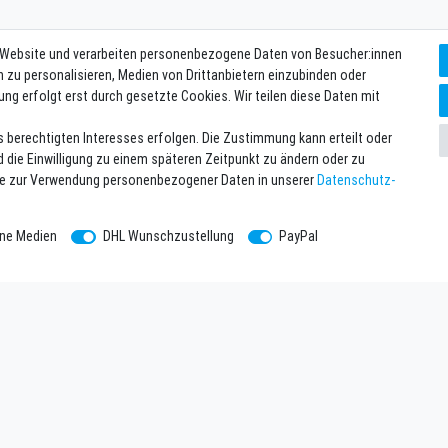
 Website und verarbeiten personenbezogene Daten von Besucher:innen
n zu personalisieren, Medien von Drittanbietern einzubinden oder
ung erfolgt erst durch gesetzte Cookies. Wir teilen diese Daten mit
s berechtigten Interesses erfolgen. Die Zustimmung kann erteilt oder
d die Einwilligung zu einem späteren Zeitpunkt zu ändern oder zu
se zur Verwendung personenbezogener Daten in unserer
Daten­schutz­
rne Medien
DHL Wunschzustellung
PayPal
hmen
Newsletter eintragen
Melde Dich an um alle Vorteile zu g
tzerklärung
einlösbar ab 75 EUR Warenwert!
Newsletter
E-MAIL **
m
Honig
ntsorgung