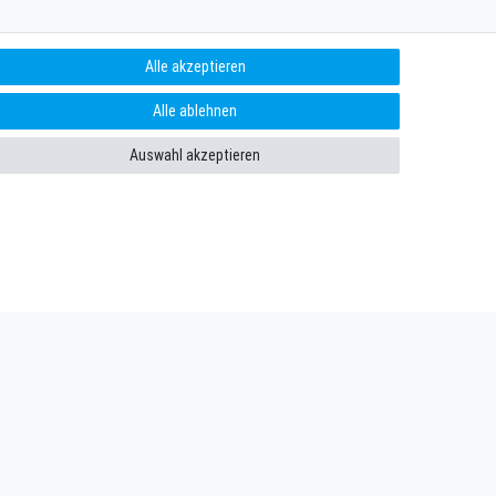
Alle akzeptieren
Alle ablehnen
Auswahl akzeptieren
enießen. Plus 10 EUR Gutschein für die Newsletteranmeldung,