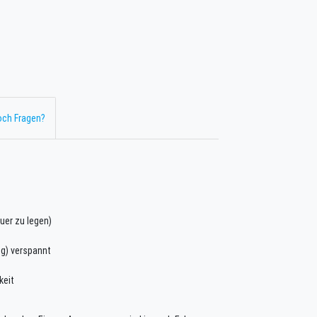
ch Fragen?
uer zu legen)
ng) verspannt
keit