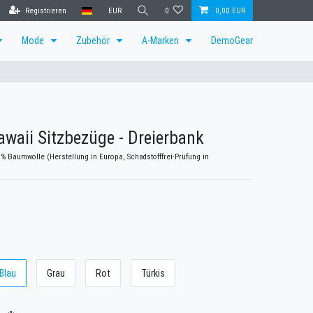
Registrieren
EUR
0
0,00 EUR
Mode
Zubehör
A-Marken
DemoGear
waii Sitzbezüge - Dreierbank
0% Baumwolle (Herstellung in Europa, Schadstofffrei-Prüfung in
Blau
Grau
Rot
Türkis