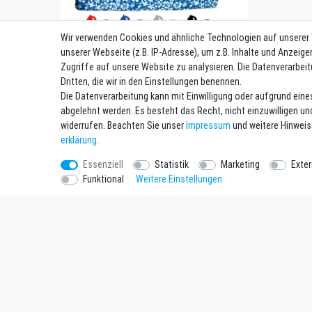
Wir verwenden Cookies und ähnliche Technologien auf unserer
unserer Webseite (z.B. IP-Adresse), um z.B. Inhalte und Anzeige
Zugriffe auf unsere Website zu analysieren. Die Datenverarbeit
Dritten, die wir in den Einstellungen benennen.
Hookipa Hawaii Sitzbezüge - Dreierbank
Die Datenverarbeitung kann mit Einwilligung oder aufgrund eine
ab 89,90 € *
abgelehnt werden. Es besteht das Recht, nicht einzuwilligen un
1
Satz
widerrufen. Beachten Sie unser
Impressum
und weitere Hinwei
*
inkl. ges. MwSt.
zzgl.
Versandkosten
erklärung
.
Essenziell
Statistik
Marketing
Exte
Funktional
Weitere Einstellungen
Einkaufen
Unterne
Zahlungsarten
Kontakt
Versandarten & Kosten
Datenschu
Widerrufsrecht
AGB
Warenkorb
Impressu
Zur Kasse
Batteriee