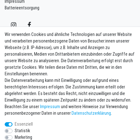
Impressum
Batterieentsorgung
Wir verwenden Cookies und ähnliche Technologien auf unserer Website
und verarbeiten personenbezogene Daten von Besucher:innen unserer
Webseite (z.B. IP-Adresse), um z.B. Inhalte und Anzeigen zu
Kontakt
Vertrag widerrufen
personalisieren, Medien von Drittanbietern einzubinden oder Zugriffe auf
unsere Website zu analysieren. Die Datenverarbeitung erfolgt erst durch
Newsletter eintragen
gesetzte Cookies. Wir teilen diese Daten mit Dritten, die wir in den
Einstellungen benennen.
Melde Dich an um alle Vorteile zu genießen. Plus 10 EUR Gutschein für
Die Datenverarbeitung kann mit Einwilligung oder aufgrund eines
die Newsletteranmeldung, einlösbar ab 75 EUR Warenwert!
berechtigten Interesses erfolgen. Die Zustimmung kann erteilt oder
Newsletter
E-MAIL **
abgelehnt werden. Es besteht das Recht, nicht einzuwilligen und die
Honig
Einwilligung zu einem späteren Zeitpunkt zu ändern oder zu widerrufen.
Beachten Sie unser
Impressum
und weitere Hinweise zur Verwendung
Hiermit bestätige ich, dass ich die
Daten­schutz­erklärung
gelesen habe. Meine
personenbezogener Daten in unserer
Daten­schutz­erklärung
.
Einwilligung kann ich jederzeit widerrufen.**
Essenziell
Abonnieren
Statistik
Marketing
** Hierbei handelt es sich um ein Pflichtfeld.