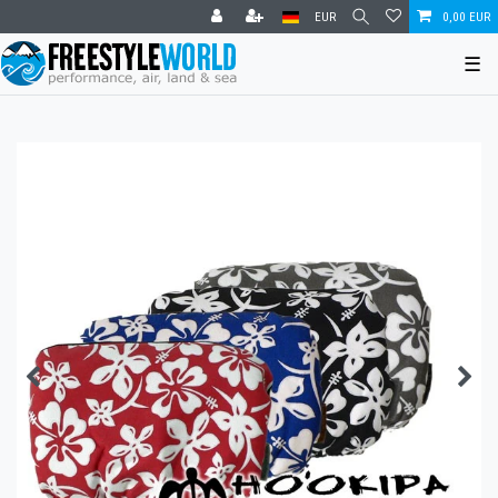
EUR
0,00 EUR
☰