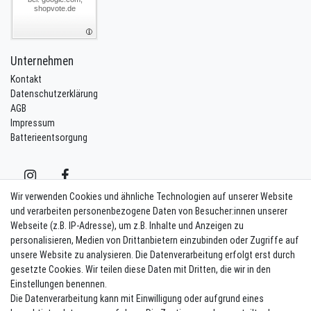
shopvote.de
Unternehmen
Kontakt
Datenschutzerklärung
AGB
Impressum
Batterieentsorgung
Wir verwenden Cookies und ähnliche Technologien auf unserer Website
und verarbeiten personenbezogene Daten von Besucher:innen unserer
Webseite (z.B. IP-Adresse), um z.B. Inhalte und Anzeigen zu
Kontakt
Vertrag widerrufen
personalisieren, Medien von Drittanbietern einzubinden oder Zugriffe auf
unsere Website zu analysieren. Die Datenverarbeitung erfolgt erst durch
Newsletter eintragen
gesetzte Cookies. Wir teilen diese Daten mit Dritten, die wir in den
Einstellungen benennen.
Melde Dich an um alle Vorteile zu genießen. Plus 10 EUR Gutschein für
Die Datenverarbeitung kann mit Einwilligung oder aufgrund eines
die Newsletteranmeldung, einlösbar ab 75 EUR Warenwert!