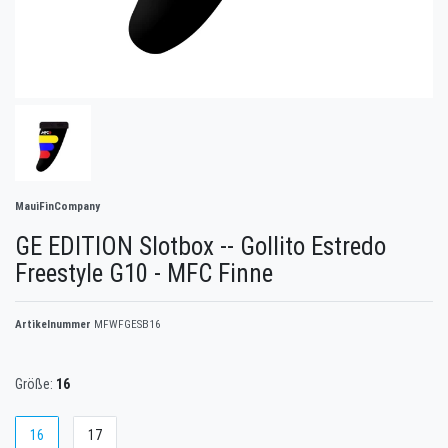
MauiFinCompany
GE EDITION Slotbox -- Gollito Estredo
Freestyle G10 - MFC Finne
Artikelnummer
MFWFGESB16
Größe:
16
16
17