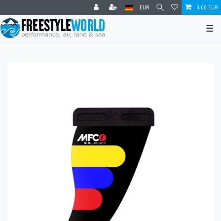
EUR
0,00 EUR
☰