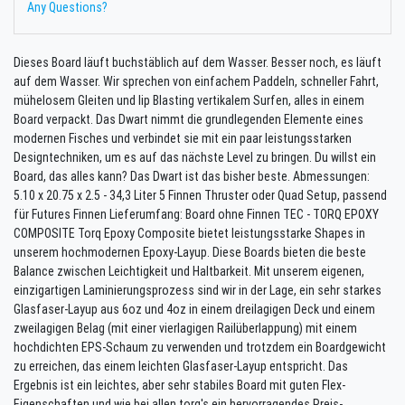
Any Questions?
Dieses Board läuft buchstäblich auf dem Wasser. Besser noch, es läuft
auf dem Wasser. Wir sprechen von einfachem Paddeln, schneller Fahrt,
mühelosem Gleiten und lip Blasting vertikalem Surfen, alles in einem
Board verpackt. Das Dwart nimmt die grundlegenden Elemente eines
modernen Fisches und verbindet sie mit ein paar leistungsstarken
Designtechniken, um es auf das nächste Level zu bringen. Du willst ein
Board, das alles kann? Das Dwart ist das bisher beste. Abmessungen:
5.10 x 20.75 x 2.5 - 34,3 Liter 5 Finnen Thruster oder Quad Setup, passend
für Futures Finnen Lieferumfang: Board ohne Finnen TEC - TORQ EPOXY
COMPOSITE Torq Epoxy Composite bietet leistungsstarke Shapes in
unserem hochmodernen Epoxy-Layup. Diese Boards bieten die beste
Balance zwischen Leichtigkeit und Haltbarkeit. Mit unserem eigenen,
einzigartigen Laminierungsprozess sind wir in der Lage, ein sehr starkes
Glasfaser-Layup aus 6oz und 4oz in einem dreilagigen Deck und einem
zweilagigen Belag (mit einer vierlagigen Railüberlappung) mit einem
hochdichten EPS-Schaum zu verwenden und trotzdem ein Boardgewicht
zu erreichen, das einem leichten Glasfaser-Layup entspricht. Das
Ergebnis ist ein leichtes, aber sehr stabiles Board mit guten Flex-
Eigenschaften und wie bei allen torq's ein hervorragendes Preis-