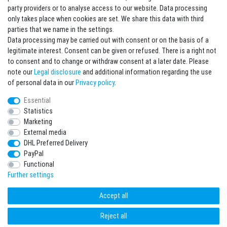
party providers or to analyse access to our website. Data processing
Sign in Newsletter
only takes place when cookies are set. We share this data with third
Sign up to enjoy all the benefits. Plus 10 EUR voucher for the newsletter
parties that we name in the settings.
registration, redeemable from 75 EUR value of goods!
Data processing may be carried out with consent or on the basis of a
legitimate interest. Consent can be given or refused. There is a right not
Newsletter
EMAIL **
to consent and to change or withdraw consent at a later date. Please
honey
note our
Legal disclosure
and additional information regarding the use
I hereby confirm that I have read the
Privacy policy
. I can revoke my consent at any
of personal data in our
Privacy policy
.
time.**
Essential
Statistics
Subscribe
Marketing
** This is a required field.
External media
DHL Preferred Delivery
* Mandatory field
PayPal
I want to sign up for the newsletter. Please send me according to your Privacy
Functional
Policy regular and always revocable information about the following product
range by e-mail: Sporting goods and accessories from your assortment.
Further settings
Accept all
Reject all
freestyleworld © Copyright 2026 | All rights reserved.