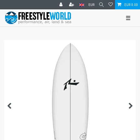
EUR
EUR 0.00
☰