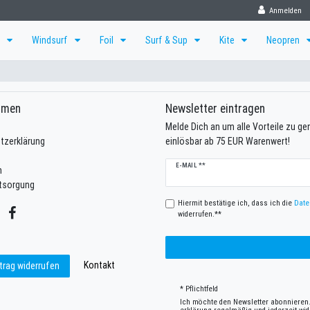
Anmelden
f
Windsurf
Foil
Surf & Sup
Kite
Neopren
hmen
Newsletter eintragen
Melde Dich an um alle Vorteile zu g
tzerklärung
einlösbar ab 75 EUR Warenwert!
Newsletter
E-MAIL **
m
Honig
ntsorgung
Hiermit bestätige ich, dass ich die
Date
widerrufen.**
Kontakt
trag widerrufen
* Pflichtfeld
Ich möchte den Newsletter abonnieren.