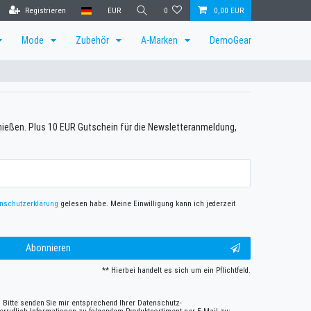
Registrieren
EUR
0
0,00 EUR
Mode
Zubehör
A-Marken
DemoGear
enießen. Plus 10 EUR Gutschein für die Newsletteranmeldung,
n­schutz­erklärung
gelesen habe. Meine Einwilligung kann ich jederzeit
Abonnieren
** Hierbei handelt es sich um ein Pflichtfeld.
 Bitte senden Sie mir entsprechend Ihrer
Daten­schutz­