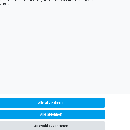
erruflich Informationen zu folgendem Produktsortiment per E-Mail zu:
timent.
Alle akzeptieren
Alle ablehnen
Auswahl akzeptieren