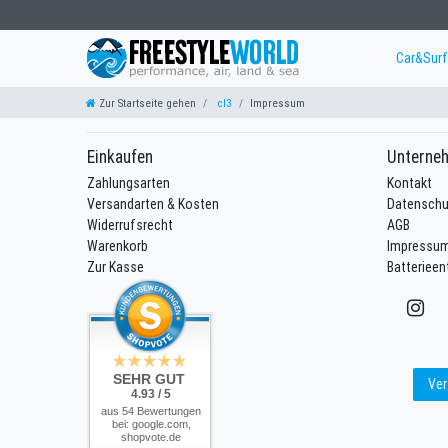
Car&Sur
Zur Startseite gehen
cl3
Impressum
Einkaufen
Unterne
Zahlungsarten
Kontakt
Versandarten & Kosten
Datenschu
Widerrufsrecht
AGB
Warenkorb
Impressu
Zur Kasse
Batteriee
SEHR GUT
Ver
4.93 / 5
aus 54 Bewertungen
bei: google.com,
shopvote.de